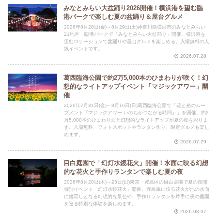
みなとみらい大盆踊り2026開催！横浜港を望む臨
港パークで楽しむ夏の盆踊り＆屋台グルメ
2026年8月28日(金)～8月29日(土)神奈川県横浜市のみなとみらい
21地区・臨港パークで「みなとみらい大盆踊り」開催。横浜港を
望むロケーションで盆踊りや屋台グルメを楽しめる、入場無料の人
気イベントです。
2026.07.28
葛西臨海公園で約2万5,000本のひまわりが咲く！幻
想的なライトアップイベント「マジックアワー」開
催
2026年7月31日(金)～8月16日(日)葛西臨海公園で「花と光のムー
ブメント『マジックアワー いのちがつながる時間』」を開催。約2
万5,000本のひまわり畑と幻想的なライトアップが夏の夜を彩りま
す。入場無料、フォトスポットやランタン作り、限定グルメも楽し
めます。
2026.07.29
目白庭園で「幻灯水鏡花火」開催！水面に映る幻想
的な花火と手作りランタンで楽しむ夏の夜
2026年8月20日(木)～23日(日)東京・豊島区の目白庭園で夏の夜間
特別イベント「幻灯水鏡花火」開催。赤鳥庵に映る花火が池の水面
に鏡写しとなる幻想的な景色や、手作りランタンを片手に夜の庭園
を巡る特別な体験を楽しめます。
2026.08.07