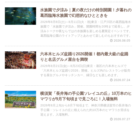
水族園で夕涼み｜夏の夜だけの特別開園！夕暮れの
葛西臨海水族園で幻想的なひとときを
2026年8月8日(土)～8月11日(火・祝)東京・江戸川区の葛西臨海水
族園で「水族園で夕涼み」開催。開園時間を20時まで延長し、夕
涼みトークや夜ならではの水族園を楽しめる夏限定イベントです。
葛西臨海公園のライトアップとあわせて楽しむのもおすすめです。
2026.08.05
六本木ヒルズ盆踊り2026開催！都内最大級の盆踊
りと名店グルメ屋台を満喫
2026年8月21日(金)～8月23日(日)東京・港区の六本木ヒルズで
「六本木ヒルズ盆踊り2026」開催。ヒルズ内のレストランが販売
する屋台グルメやキッチンカー、縁日なども楽しめます。
2026.07.24
横須賀「長井海の手公園ソレイユの丘」10万本のヒ
マワリが9月下旬頃まで見ごろに！入場無料
2026年8月上旬から9月下旬頃まで、神奈川県横須賀市の長井海の
手公園・ソレイユの丘に植えられた約10万本のヒマワリが見頃を
迎えます。入場無料。
2026.07.27