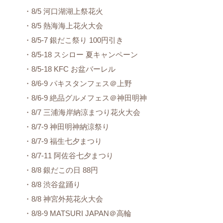
・8/5 河口湖湖上祭花火
・8/5 熱海海上花火大会
・8/5-7 銀だこ祭り 100円引き
・8/5-18 スシロー 夏キャンペーン
・8/5-18 KFC お盆バーレル
・8/6-9 パキスタンフェス＠上野
・8/6-9 絶品グルメフェス＠神田明神
・8/7 三浦海岸納涼まつり花火大会
・8/7-9 神田明神納涼祭り
・8/7-9 福生七夕まつり
・8/7-11 阿佐谷七夕まつり
・8/8 銀だこの日 88円
・8/8 渋谷盆踊り
・8/8 神宮外苑花火大会
・8/8-9 MATSURI JAPAN＠高輪