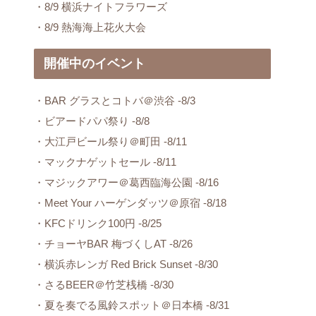
・8/9 横浜ナイトフラワーズ
・8/9 熱海海上花火大会
開催中のイベント
・BAR グラスとコトバ＠渋谷 -8/3
・ビアードパパ祭り -8/8
・大江戸ビール祭り＠町田 -8/11
・マックナゲットセール -8/11
・マジックアワー＠葛西臨海公園 -8/16
・Meet Your ハーゲンダッツ＠原宿 -8/18
・KFCドリンク100円 -8/25
・チョーヤBAR 梅づくしAT -8/26
・横浜赤レンガ Red Brick Sunset -8/30
・さるBEER＠竹芝桟橋 -8/30
・夏を奏でる風鈴スポット＠日本橋 -8/31