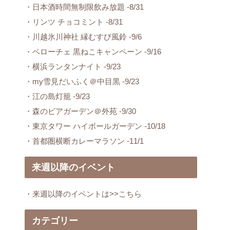
・日本酒時間無制限飲み放題 -8/31
・リンツ チョコミント -8/31
・川越氷川神社 縁むすび風鈴 -9/6
・ベローチェ 黒ねこキャンペーン -9/16
・横浜ランタンナイト -9/23
・my雪見だいふく＠中目黒 -9/23
・江の島灯籠 -9/23
・森のビアガーデン＠外苑 -9/30
・東京タワー ハイボールガーデン -10/18
・首都圏横断カレーマラソン -11/1
来週以降のイベント
・来週以降のイベントは>>こちら
カテゴリー