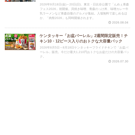
2026年9月18日(金)～20日(日)、東京・日比谷公園で「んめぇ青森
フェス2026」初開催。貝焼き味噌、青森のっけ丼、味噌カレー牛
乳ラーメンなど青森自慢のグルメが集結。入場無料で楽しめるほ
か、「肉祭2026」も同時開催されます。
2026.08.04
ケンタッキー「お盆バーレル」2週間限定販売！チ
キン10・12ピース入りのおトクな大容量パック
2026年8月5日～8月18日ケンタッキーフライドチキンで「お盆バ
ーレル」販売。今だけ最大1,210円おトクなお盆だけの大容量パッ
ク。
2026.07.30