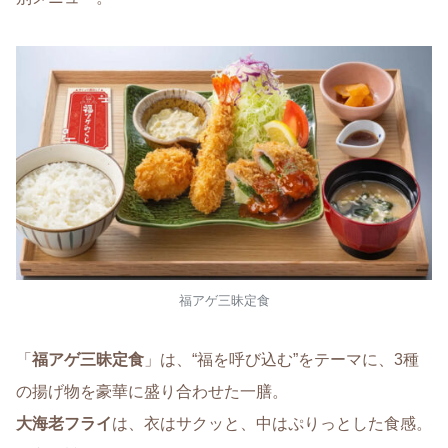
福アゲ三昧定食
「
福アゲ三昧定食
」は、“福を呼び込む”をテーマに、3種
の揚げ物を豪華に盛り合わせた一膳。
大海老フライ
は、衣はサクッと、中はぷりっとした食感。