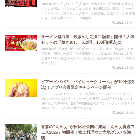
2026年9月12日(土)・13日(日)神奈川県横浜市中区の日本大通りを
メイン会場に「ベトナムフェスタ in 神奈川2026」開催。フォーや
バインミーなどのベトナムグルメ、伝統文化、音楽ステージを体験
できる国際交流イベント。入場無料
2026.08.07
ラーメン魁力屋「焼きめし定食半額祭」開催！人気
セットの「焼きめし」319円→159円(税込)に
2026年8月7日(金)～8月16日(日)ラーメン魁力屋で「焼きめし定食
半額祭」開催。公式アプリ会員限定で、人気No.1の焼きめし定食
が通常319円(税込)から159円(税込)に。夏休みのお得な10日間をお
見逃しなく。
2026.08.04
ビアードパパの「パイシュークリーム」が100円(税
込)！アプリ会員限定キャンペーン開催
ビアードパパがモバイルアプリ会員限定で「パイシュークリーム
(カスタード)」100円キャンペーンを開催。2026年8月1日(土)～8
月8日(土)の期間中、通常250円(税込)の人気シュークリームを1日1
個限定で100円(税込)で購入できます。
2026.08.03
青森の“んめぇ”が日比谷公園に集結「んめぇ青森フ
ェス2026」初開催！郷土料理やご当地グルメを満
喫