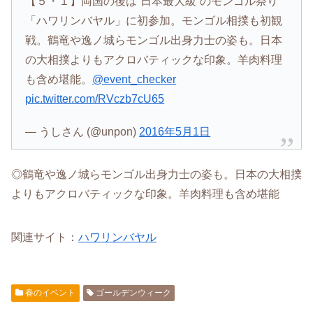
【５・１】両国の後は“日本最大級”のモンゴル祭り
「ハワリンバヤル」に初参加。モンゴル相撲も初観
戦。鶴竜や逸ノ城らモンゴル出身力士の姿も。日本
の大相撲よりもアクロバティックな印象。羊肉料理
も含め堪能。
@event_checker
pic.twitter.com/RVczb7cU65
— うしさん (@unpon)
2016年5月1日
◎鶴竜や逸ノ城らモンゴル出身力士の姿も。日本の大相撲
よりもアクロバティックな印象。羊肉料理も含め堪能
関連サイト：
ハワリンバヤル
春のイベント
ゴールデンウィーク