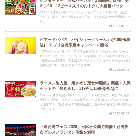
ケンタッキー「お盆バーレル」2週間限定販売！チ
キン10・12ピース入りのおトクな大容量パック
2026年8月5日～8月18日ケンタッキーフライドチキンで「お盆バ
ーレル」販売。今だけ最大1,210円おトクなお盆だけの大容量パッ
ク。
2026.07.30
ビアードパパの「パイシュークリーム」が100円(税
込)！アプリ会員限定キャンペーン開催
ビアードパパがモバイルアプリ会員限定で「パイシュークリーム
(カスタード)」100円キャンペーンを開催。2026年8月1日(土)～8
月8日(土)の期間中、通常250円(税込)の人気シュークリームを1日1
個限定で100円(税込)で購入できます。
2026.08.03
ラーメン魁力屋「焼きめし定食半額祭」開催！人気
セットの「焼きめし」319円→159円(税込)に
2026年8月7日(金)～8月16日(日)ラーメン魁力屋で「焼きめし定食
半額祭」開催。公式アプリ会員限定で、人気No.1の焼きめし定食
が通常319円(税込)から159円(税込)に。夏休みのお得な10日間をお
見逃しなく。
2026.08.04
「屋台湾フェス 2026」日比谷公園で開催！台湾夜
市グルメとランタン体験を満喫