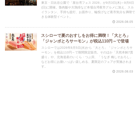
東京・日比谷公園で「屋台湾フェス 2026」が9月3日(木)～9月6日
(日)に開催。魯肉飯や大鶏排など本場台湾夜市グルメに加え、スカ
イランタン、手持ち提灯、お面作り、輪投げなど夜市気分を満喫で
きる体験型イベント。
2026.08.05
スシローで夏のおすしをお得に満喫！「大とろ」
「ジャンボとろサーモン」が税込110円～で登場
スシローでは2026年8月5日(水)から「大とろ」「ジャンボとろサ
ーモン」を税込110円～で期間限定販売。そのほか「天然本鮪7貫
盛り」や、北海道産のいくら・つぶ貝、「うなぎ 梅しそおろし」
などお得にお腹いっぱい楽しめる、夏限定のフェアが実施されま
す。
2026.08.03