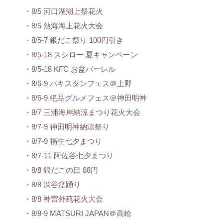
・8/5 河口湖湖上祭花火
・8/5 熱海海上花火大会
・8/5-7 銀だこ祭り 100円引き
・8/5-18 スシロー 夏キャンペーン
・8/5-18 KFC お盆バーレル
・8/6-9 パキスタンフェス＠上野
・8/6-9 絶品グルメフェス＠神田明神
・8/7 三浦海岸納涼まつり花火大会
・8/7-9 神田明神納涼祭り
・8/7-9 福生七夕まつり
・8/7-11 阿佐谷七夕まつり
・8/8 銀だこの日 88円
・8/8 渋谷盆踊り
・8/8 神宮外苑花火大会
・8/8-9 MATSURI JAPAN＠高輪