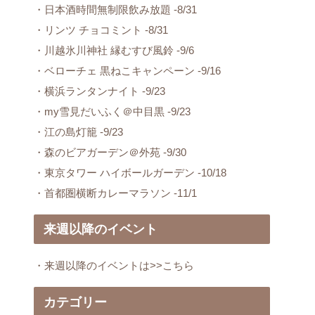
・日本酒時間無制限飲み放題 -8/31
・リンツ チョコミント -8/31
・川越氷川神社 縁むすび風鈴 -9/6
・ベローチェ 黒ねこキャンペーン -9/16
・横浜ランタンナイト -9/23
・my雪見だいふく＠中目黒 -9/23
・江の島灯籠 -9/23
・森のビアガーデン＠外苑 -9/30
・東京タワー ハイボールガーデン -10/18
・首都圏横断カレーマラソン -11/1
来週以降のイベント
・来週以降のイベントは>>こちら
カテゴリー