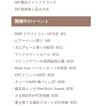
・8/9 横浜ナイトフラワーズ
・8/9 熱海海上花火大会
開催中のイベント
・BAR グラスとコトバ＠渋谷 -8/3
・ビアードパパ祭り -8/8
・大江戸ビール祭り＠町田 -8/11
・マックナゲットセール -8/11
・マジックアワー＠葛西臨海公園 -8/16
・Meet Your ハーゲンダッツ＠原宿 -8/18
・KFCドリンク100円 -8/25
・チョーヤBAR 梅づくしAT -8/26
・横浜赤レンガ Red Brick Sunset -8/30
・さるBEER＠竹芝桟橋 -8/30
・夏を奏でる風鈴スポット＠日本橋 -8/31