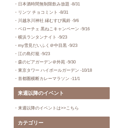
・日本酒時間無制限飲み放題 -8/31
・リンツ チョコミント -8/31
・川越氷川神社 縁むすび風鈴 -9/6
・ベローチェ 黒ねこキャンペーン -9/16
・横浜ランタンナイト -9/23
・my雪見だいふく＠中目黒 -9/23
・江の島灯籠 -9/23
・森のビアガーデン＠外苑 -9/30
・東京タワー ハイボールガーデン -10/18
・首都圏横断カレーマラソン -11/1
来週以降のイベント
・来週以降のイベントは>>こちら
カテゴリー