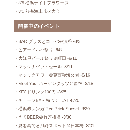
・8/9 横浜ナイトフラワーズ
・8/9 熱海海上花火大会
開催中のイベント
・BAR グラスとコトバ＠渋谷 -8/3
・ビアードパパ祭り -8/8
・大江戸ビール祭り＠町田 -8/11
・マックナゲットセール -8/11
・マジックアワー＠葛西臨海公園 -8/16
・Meet Your ハーゲンダッツ＠原宿 -8/18
・KFCドリンク100円 -8/25
・チョーヤBAR 梅づくしAT -8/26
・横浜赤レンガ Red Brick Sunset -8/30
・さるBEER＠竹芝桟橋 -8/30
・夏を奏でる風鈴スポット＠日本橋 -8/31