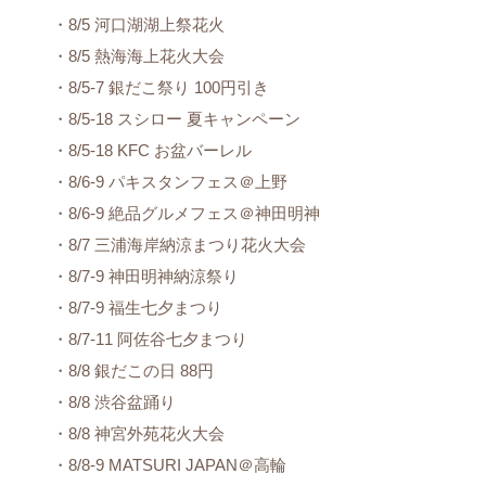
・8/5 河口湖湖上祭花火
・8/5 熱海海上花火大会
・8/5-7 銀だこ祭り 100円引き
・8/5-18 スシロー 夏キャンペーン
・8/5-18 KFC お盆バーレル
・8/6-9 パキスタンフェス＠上野
・8/6-9 絶品グルメフェス＠神田明神
・8/7 三浦海岸納涼まつり花火大会
・8/7-9 神田明神納涼祭り
・8/7-9 福生七夕まつり
・8/7-11 阿佐谷七夕まつり
・8/8 銀だこの日 88円
・8/8 渋谷盆踊り
・8/8 神宮外苑花火大会
・8/8-9 MATSURI JAPAN＠高輪