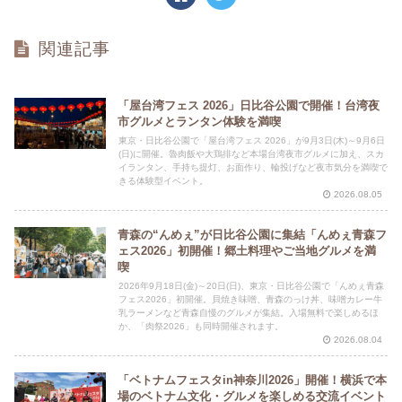
関連記事
「屋台湾フェス 2026」日比谷公園で開催！台湾夜
市グルメとランタン体験を満喫
東京・日比谷公園で「屋台湾フェス 2026」が9月3日(木)～9月6日
(日)に開催。魯肉飯や大鶏排など本場台湾夜市グルメに加え、スカ
イランタン、手持ち提灯、お面作り、輪投げなど夜市気分を満喫で
きる体験型イベント。
2026.08.05
青森の“んめぇ”が日比谷公園に集結「んめぇ青森フ
ェス2026」初開催！郷土料理やご当地グルメを満
喫
2026年9月18日(金)～20日(日)、東京・日比谷公園で「んめぇ青森
フェス2026」初開催。貝焼き味噌、青森のっけ丼、味噌カレー牛
乳ラーメンなど青森自慢のグルメが集結。入場無料で楽しめるほ
か、「肉祭2026」も同時開催されます。
2026.08.04
「ベトナムフェスタin神奈川2026」開催！横浜で本
場のベトナム文化・グルメを楽しめる交流イベント