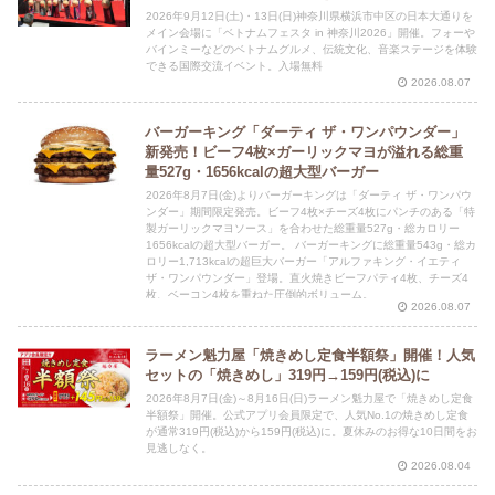
2026年9月12日(土)・13日(日)神奈川県横浜市中区の日本大通りを
メイン会場に「ベトナムフェスタ in 神奈川2026」開催。フォーや
バインミーなどのベトナムグルメ、伝統文化、音楽ステージを体験
できる国際交流イベント。入場無料
2026.08.07
バーガーキング「ダーティ ザ・ワンパウンダー」
新発売！ビーフ4枚×ガーリックマヨが溢れる総重
量527g・1656kcalの超大型バーガー
2026年8月7日(金)よりバーガーキングは「ダーティ ザ・ワンパウ
ンダー」期間限定発売。ビーフ4枚×チーズ4枚にパンチのある「特
製ガーリックマヨソース」を合わせた総重量527g・総カロリー
1656kcalの超大型バーガー。 バーガーキングに総重量543g・総カ
ロリー1,713kcalの超巨大バーガー「アルファキング・イエティ
ザ・ワンパウンダー」登場。直火焼きビーフパティ4枚、チーズ4
枚、ベーコン4枚を重ねた圧倒的ボリューム。
2026.08.07
ラーメン魁力屋「焼きめし定食半額祭」開催！人気
セットの「焼きめし」319円→159円(税込)に
2026年8月7日(金)～8月16日(日)ラーメン魁力屋で「焼きめし定食
半額祭」開催。公式アプリ会員限定で、人気No.1の焼きめし定食
が通常319円(税込)から159円(税込)に。夏休みのお得な10日間をお
見逃しなく。
2026.08.04