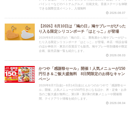
バインミーなどのベトナムグルメ、伝統文化、音楽ステージを体験
できる国際交流イベント。入場無料
2026.08.07
【2026】8月10日は「鳩の日」鳩サブレーがぴった
り入る限定シリコンポーチ「はとっこ」が登場
2026年8月10日(月)の「鳩の日」に、豊島屋から鳩サブレーがぴっ
たり入る限定シリコンポーチ「はとっこ」が登場。本店・特設会場
のほか神奈川・東京の百貨店でも販売。鳩サブレー特別価格や限定
企画、販売店舗一覧も紹介します。
2026.08.03
かつや「感謝祭セール」開催！人気メニューが150
円引き＆ご飯大盛無料 8日間限定のお得なキャン
ペーン
2026年8月7日(金)～8月14日(金)とんかつのかつやで「感謝祭セー
ル」開催。人気メニューが150円引きになるほか、丼・定食・お弁
当のご飯大盛が無料に。第1弾・第2弾の対象メニューや開催期
間、テイクアウト情報を紹介します。
2026.08.04