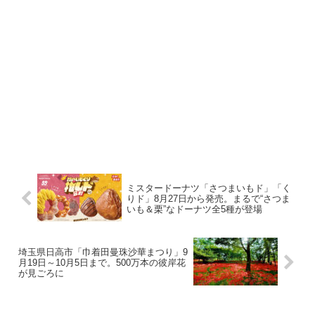
ミスタードーナツ「さつまいもド」「く
りド」8月27日から発売。まるで“さつま
いも＆栗”なドーナツ全5種が登場
埼玉県日高市「巾着田曼珠沙華まつり」9
月19日～10月5日まで。500万本の彼岸花
が見ごろに