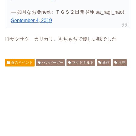
— 如月なお＠next：ＴＧＳ２日間 (@kisa_ragi_nao)
September 4, 2019
◎サクサク、カリカリ、もちもちで優しい味でした
食のイベント
ハンバーガー
マクドナルド
新作
月見