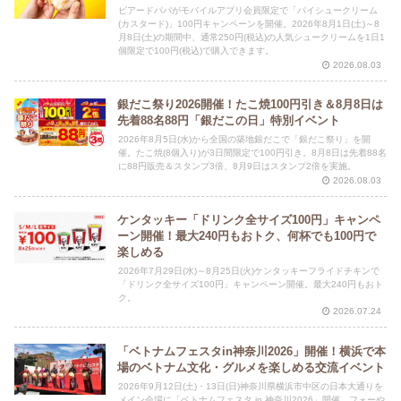
ビアードパパがモバイルアプリ会員限定で「パイシュークリーム
(カスタード)」100円キャンペーンを開催。2026年8月1日(土)～8
月8日(土)の期間中、通常250円(税込)の人気シュークリームを1日1
個限定で100円(税込)で購入できます。
2026.08.03
銀だこ祭り2026開催！たこ焼100円引き＆8月8日は
先着88名88円「銀だこの日」特別イベント
2026年8月5日(水)から全国の築地銀だこで「銀だこ祭り」を開
催。たこ焼(8個入り)が3日間限定で100円引き。8月8日は先着88名
に88円販売＆スタンプ3倍、8月9日はスタンプ2倍を実施。
2026.08.03
ケンタッキー「ドリンク全サイズ100円」キャンペ
ーン開催！最大240円もおトク、何杯でも100円で
楽しめる
2026年7月29日(水)～8月25日(火)ケンタッキーフライドチキンで
「ドリンク全サイズ100円」キャンペーン開催。最大240円もおト
ク。
2026.07.24
「ベトナムフェスタin神奈川2026」開催！横浜で本
場のベトナム文化・グルメを楽しめる交流イベント
2026年9月12日(土)・13日(日)神奈川県横浜市中区の日本大通りを
メイン会場に「ベトナムフェスタ in 神奈川2026」開催。フォーや