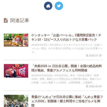
関連記事
ケンタッキー「お盆バーレル」2週間限定販売！チ
キン10・12ピース入りのおトクな大容量パック
2026年8月5日～8月18日ケンタッキーフライドチキンで「お盆バ
ーレル」販売。今だけ最大1,210円おトクなお盆だけの大容量パッ
ク。
2026.07.30
「肉祭2026 in 日比谷公園」開催！全国の絶品肉料
理が集結、青森グルメフェスも同時開催
2026年9月18日(金)～9月20日(日)、東京・日比谷公園で「肉祭
2026」開催。素材にひと手間を加えた肉料理が集結。青森グルメ
の祭典「んめぇ青森フェス2026」も同時開催。入場無料。
2026.08.04
青森の“んめぇ”が日比谷公園に集結「んめぇ青森フ
ェス2026」初開催！郷土料理やご当地グルメを満
喫