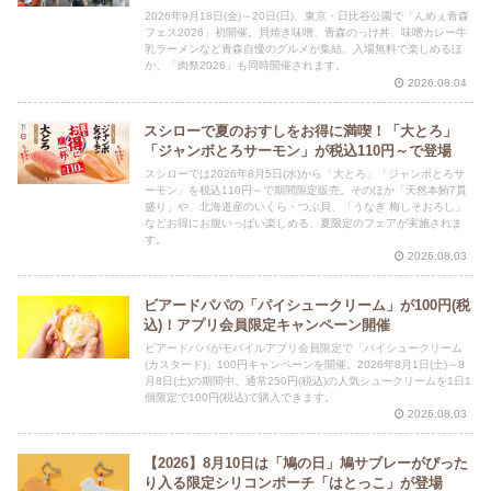
2026年9月18日(金)～20日(日)、東京・日比谷公園で「んめぇ青森
フェス2026」初開催。貝焼き味噌、青森のっけ丼、味噌カレー牛
乳ラーメンなど青森自慢のグルメが集結。入場無料で楽しめるほ
か、「肉祭2026」も同時開催されます。
2026.08.04
スシローで夏のおすしをお得に満喫！「大とろ」
「ジャンボとろサーモン」が税込110円～で登場
スシローでは2026年8月5日(水)から「大とろ」「ジャンボとろサ
ーモン」を税込110円～で期間限定販売。そのほか「天然本鮪7貫
盛り」や、北海道産のいくら・つぶ貝、「うなぎ 梅しそおろし」
などお得にお腹いっぱい楽しめる、夏限定のフェアが実施されま
す。
2026.08.03
ビアードパパの「パイシュークリーム」が100円(税
込)！アプリ会員限定キャンペーン開催
ビアードパパがモバイルアプリ会員限定で「パイシュークリーム
(カスタード)」100円キャンペーンを開催。2026年8月1日(土)～8
月8日(土)の期間中、通常250円(税込)の人気シュークリームを1日1
個限定で100円(税込)で購入できます。
2026.08.03
【2026】8月10日は「鳩の日」鳩サブレーがぴった
り入る限定シリコンポーチ「はとっこ」が登場