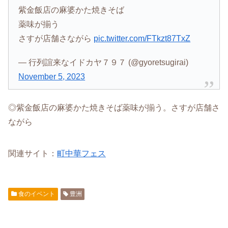
紫金飯店の麻婆かた焼きそば
薬味が揃う
さすが店舗さながら
pic.twitter.com/FTkzt87TxZ
— 行列誼来なイドカヤ７９７ (@gyoretsugirai)
November 5, 2023
◎紫金飯店の麻婆かた焼きそば薬味が揃う。さすが店舗さ
ながら
関連サイト：
町中華フェス
食のイベント
豊洲