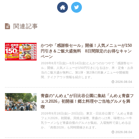
関連記事
かつや「感謝祭セール」開催！人気メニューが150
円引き＆ご飯大盛無料 8日間限定のお得なキャン
ペーン
2026年8月7日(金)～8月14日(金)とんかつのかつやで「感謝祭セー
ル」開催。人気メニューが150円引きになるほか、丼・定食・お弁
当のご飯大盛が無料に。第1弾・第2弾の対象メニューや開催期
間、テイクアウト情報を紹介します。
2026.08.04
青森の“んめぇ”が日比谷公園に集結「んめぇ青森フ
ェス2026」初開催！郷土料理やご当地グルメを満
喫
2026年9月18日(金)～20日(日)、東京・日比谷公園で「んめぇ青森
フェス2026」初開催。貝焼き味噌、青森のっけ丼、味噌カレー牛
乳ラーメンなど青森自慢のグルメが集結。入場無料で楽しめるほ
か、「肉祭2026」も同時開催されます。
2026.08.04