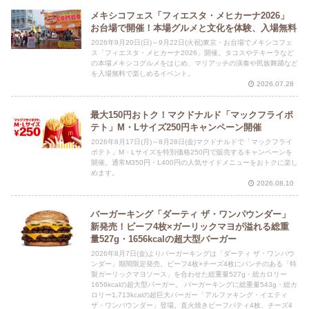
メキシコフェス「フィエスタ・メヒカーナ2026」
お台場で開催！本場グルメと文化を体験、入場無料
2026年9月20日(日)～9月22日(火祝)東京・お台場でメキシコフェ
ス「フィエスタ・メヒカーナ2026」開催。タコスやテキーラなど
の本場メキシコグルメをはじめ、マリアッチの演奏や民族舞踊など
を入場無料で楽しめるイベント。
2026.07.28
最大150円おトク！マクドナルド「マックフライポ
テト」M・Lサイズ250円キャンペーン開催
2026年8月17日(月)～8月28日(金)マクドナルドで「マックフライ
ポテト」M・Lサイズを特別価格250円で販売するキャンペーンを
開催。通常M350円・L400円の人気サイドメニューをおトクに楽し
めます。
2026.08.10
バーガーキング「ダーティ ザ・ワンパウンダー」
新発売！ビーフ4枚×ガーリックマヨが溢れる総重
量527g・1656kcalの超大型バーガー
2026年8月7日(金)よりバーガーキングは「ダーティ ザ・ワンパウ
ンダー」期間限定発売。ビーフ4枚×チーズ4枚にパンチのある「特
製ガーリックマヨソース」を合わせた総重量527g・総カロリー
1656kcalの超大型バーガー。 バーガーキングに総重量543g・総カ
ロリー1,713kcalの超巨大バーガー「アルファキング・イエティ
ザ・ワンパウンダー」登場。直火焼きビーフパティ4枚、チーズ4