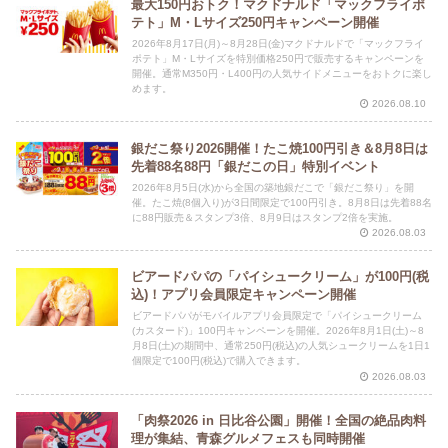
最大150円おトク！マクドナルド「マックフライポ
テト」M・Lサイズ250円キャンペーン開催
2026年8月17日(月)～8月28日(金)マクドナルドで「マックフライ
ポテト」M・Lサイズを特別価格250円で販売するキャンペーンを
開催。通常M350円・L400円の人気サイドメニューをおトクに楽し
めます。
2026.08.10
銀だこ祭り2026開催！たこ焼100円引き＆8月8日は
先着88名88円「銀だこの日」特別イベント
2026年8月5日(水)から全国の築地銀だこで「銀だこ祭り」を開
催。たこ焼(8個入り)が3日間限定で100円引き。8月8日は先着88名
に88円販売＆スタンプ3倍、8月9日はスタンプ2倍を実施。
2026.08.03
ビアードパパの「パイシュークリーム」が100円(税
込)！アプリ会員限定キャンペーン開催
ビアードパパがモバイルアプリ会員限定で「パイシュークリーム
(カスタード)」100円キャンペーンを開催。2026年8月1日(土)～8
月8日(土)の期間中、通常250円(税込)の人気シュークリームを1日1
個限定で100円(税込)で購入できます。
2026.08.03
「肉祭2026 in 日比谷公園」開催！全国の絶品肉料
理が集結、青森グルメフェスも同時開催