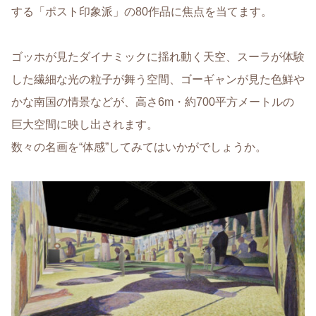
する「ポスト印象派」の80作品に焦点を当てます。
ゴッホが見たダイナミックに揺れ動く天空、スーラが体験
した繊細な光の粒子が舞う空間、ゴーギャンが見た色鮮や
かな南国の情景などが、高さ6m・約700平方メートルの
巨大空間に映し出されます。
数々の名画を“体感”してみてはいかがでしょうか。