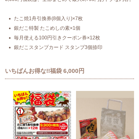
たこ焼1舟引換券(8個入り)×7枚
銀だこ特製 たこめしの素×1個
毎月使える100円引きクーポン券×12枚
銀だこスタンプカード スタンプ3個捺印
いちばんお得な!!福袋 6,000円