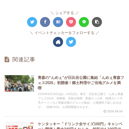
シェアする
イベントチェッカーをフォローする
関連記事
青森の“んめぇ”が日比谷公園に集結「んめぇ青森フ
ェス2026」初開催！郷土料理やご当地グルメを満
喫
2026年9月18日(金)～20日(日)、東京・日比谷公園で「んめぇ青森
フェス2026」初開催。貝焼き味噌、青森のっけ丼、味噌カレー牛
乳ラーメンなど青森自慢のグルメが集結。入場無料で楽しめるほ
か、「肉祭2026」も同時開催されます。
2026.08.04
ケンタッキー「ドリンク全サイズ100円」キャンペ