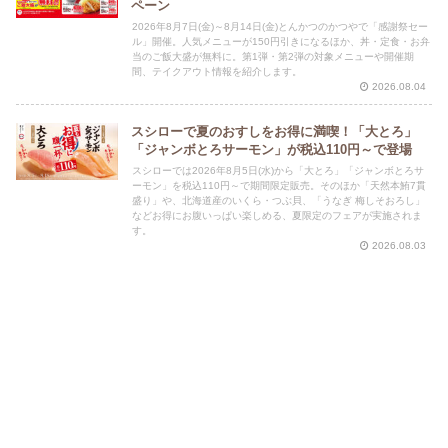
ペーン
2026年8月7日(金)～8月14日(金)とんかつのかつやで「感謝祭セー
ル」開催。人気メニューが150円引きになるほか、丼・定食・お弁
当のご飯大盛が無料に。第1弾・第2弾の対象メニューや開催期
間、テイクアウト情報を紹介します。
2026.08.04
スシローで夏のおすしをお得に満喫！「大とろ」
「ジャンボとろサーモン」が税込110円～で登場
スシローでは2026年8月5日(水)から「大とろ」「ジャンボとろサ
ーモン」を税込110円～で期間限定販売。そのほか「天然本鮪7貫
盛り」や、北海道産のいくら・つぶ貝、「うなぎ 梅しそおろし」
などお得にお腹いっぱい楽しめる、夏限定のフェアが実施されま
す。
2026.08.03