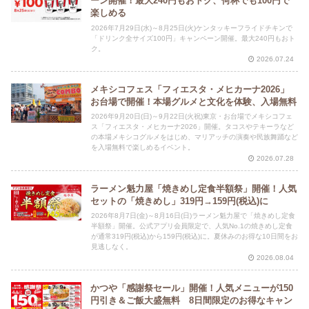
ーン開催！最大240円もおトク、何杯でも100円で
楽しめる
2026年7月29日(水)～8月25日(火)ケンタッキーフライドチキンで
「ドリンク全サイズ100円」キャンペーン開催。最大240円もおト
ク。
2026.07.24
メキシコフェス「フィエスタ・メヒカーナ2026」
お台場で開催！本場グルメと文化を体験、入場無料
2026年9月20日(日)～9月22日(火祝)東京・お台場でメキシコフェ
ス「フィエスタ・メヒカーナ2026」開催。タコスやテキーラなど
の本場メキシコグルメをはじめ、マリアッチの演奏や民族舞踊など
を入場無料で楽しめるイベント。
2026.07.28
ラーメン魁力屋「焼きめし定食半額祭」開催！人気
セットの「焼きめし」319円→159円(税込)に
2026年8月7日(金)～8月16日(日)ラーメン魁力屋で「焼きめし定食
半額祭」開催。公式アプリ会員限定で、人気No.1の焼きめし定食
が通常319円(税込)から159円(税込)に。夏休みのお得な10日間をお
見逃しなく。
2026.08.04
かつや「感謝祭セール」開催！人気メニューが150
円引き＆ご飯大盛無料 8日間限定のお得なキャン