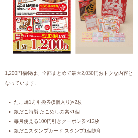
1,200円福袋は、全部まとめて最大2,030円おトクな内容と
なっています。
たこ焼1舟引換券(8個入り)×2枚
銀だこ特製 たこめしの素×1個
毎月使える100円引きクーポン券×12枚
銀だこスタンプカード スタンプ1個捺印