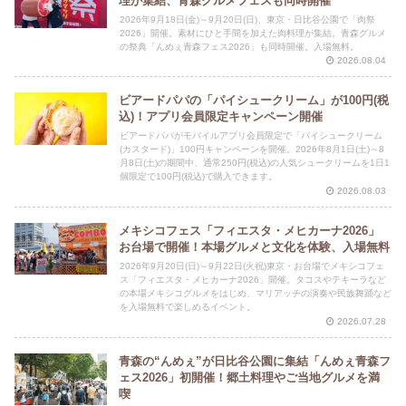
理が集結、青森グルメフェスも同時開催
2026年9月18日(金)～9月20日(日)、東京・日比谷公園で「肉祭
2026」開催。素材にひと手間を加えた肉料理が集結。青森グルメ
の祭典「んめぇ青森フェス2026」も同時開催。入場無料。
2026.08.04
ビアードパパの「パイシュークリーム」が100円(税
込)！アプリ会員限定キャンペーン開催
ビアードパパがモバイルアプリ会員限定で「パイシュークリーム
(カスタード)」100円キャンペーンを開催。2026年8月1日(土)～8
月8日(土)の期間中、通常250円(税込)の人気シュークリームを1日1
個限定で100円(税込)で購入できます。
2026.08.03
メキシコフェス「フィエスタ・メヒカーナ2026」
お台場で開催！本場グルメと文化を体験、入場無料
2026年9月20日(日)～9月22日(火祝)東京・お台場でメキシコフェ
ス「フィエスタ・メヒカーナ2026」開催。タコスやテキーラなど
の本場メキシコグルメをはじめ、マリアッチの演奏や民族舞踊など
を入場無料で楽しめるイベント。
2026.07.28
青森の“んめぇ”が日比谷公園に集結「んめぇ青森フ
ェス2026」初開催！郷土料理やご当地グルメを満
喫