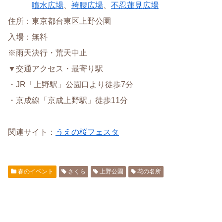
噴水広場
、
袴腰広場
、
不忍蓮見広場
住所：東京都台東区上野公園
入場：無料
※雨天決行・荒天中止
▼交通アクセス・最寄り駅
・JR「上野駅」公園口より徒歩7分
・京成線「京成上野駅」徒歩11分
関連サイト：
うえの桜フェスタ
春のイベント
さくら
上野公園
花の名所