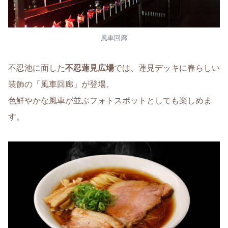
風車回廊
不忍池に面した
不忍蓮見広場
では、蓮見デッキに春らしい
装飾の「風車回廊」が登場。
色鮮やかな風車が並ぶフォトスポットとしても楽しめま
す。