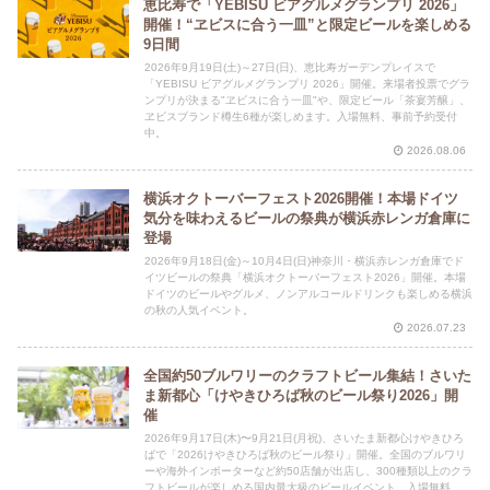
恵比寿で「YEBISU ビアグルメグランプリ 2026」
開催！“ヱビスに合う一皿”と限定ビールを楽しめる
9日間
2026年9月19日(土)～27日(日)、恵比寿ガーデンプレイスで
「YEBISU ビアグルメグランプリ 2026」開催。来場者投票でグラ
ンプリが決まる"ヱビスに合う一皿"や、限定ビール「茶宴芳醸」、
ヱビスブランド樽生6種が楽しめます。入場無料、事前予約受付
中。
2026.08.06
横浜オクトーバーフェスト2026開催！本場ドイツ
気分を味わえるビールの祭典が横浜赤レンガ倉庫に
登場
2026年9月18日(金)～10月4日(日)神奈川・横浜赤レンガ倉庫でド
イツビールの祭典「横浜オクトーバーフェスト2026」開催。本場
ドイツのビールやグルメ、ノンアルコールドリンクも楽しめる横浜
の秋の人気イベント。
2026.07.23
全国約50ブルワリーのクラフトビール集結！さいた
ま新都心「けやきひろば秋のビール祭り2026」開
催
2026年9月17日(木)〜9月21日(月祝)、さいたま新都心けやきひろ
ばで「2026けやきひろば秋のビール祭り」開催。全国のブルワリ
ーや海外インポーターなど約50店舗が出店し、300種類以上のクラ
フトビールが楽しめる国内最大級のビールイベント。入場無料。