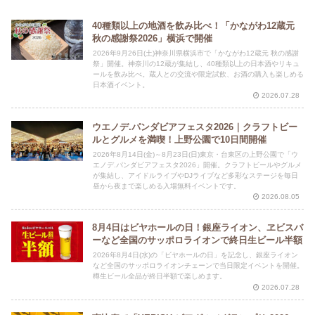
40種類以上の地酒を飲み比べ！「かながわ12蔵元
秋の感謝祭2026」横浜で開催
2026年9月26日(土)神奈川県横浜市で「かながわ12蔵元 秋の感謝
祭」開催。神奈川の12蔵が集結し、40種類以上の日本酒やリキュ
ールを飲み比べ。蔵人との交流や限定試飲、お酒の購入も楽しめる
日本酒イベント。
2026.07.28
ウエノデ.パンダビアフェスタ2026｜クラフトビー
ルとグルメを満喫！上野公園で10日間開催
2026年8月14日(金)～8月23日(日)東京・台東区の上野公園で「ウ
エノデ.パンダビアフェスタ2026」開催。クラフトビールやグルメ
が集結し、アイドルライブやDJライブなど多彩なステージを毎日
昼から夜まで楽しめる入場無料イベントです。
2026.08.05
8月4日はビヤホールの日！銀座ライオン、ヱビスバ
ーなど全国のサッポロライオンで終日生ビール半額
2026年8月4日(水)の「ビヤホールの日」を記念し、銀座ライオン
など全国のサッポロライオンチェーンで当日限定イベントを開催。
樽生ビール全品が終日半額で楽しめます。
2026.07.28