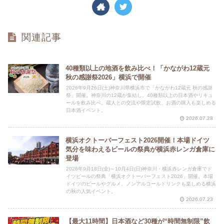
関連記事
40種類以上の地酒を飲み比べ！「かながわ12蔵元
秋の感謝祭2026」横浜で開催
2026年9月26日(土)神奈川県横浜市で「かながわ12蔵元 秋の感謝
祭」開催。神奈川の12蔵が集結し、40種類以上の日本酒やリキュ
ールを飲み比べ。蔵人との交流や限定試飲、お酒の購入も楽しめる
日本酒イベント。
2026.07.28
横浜オクトーバーフェスト2026開催！本場ドイツ
気分を味わえるビールの祭典が横浜赤レンガ倉庫に
登場
2026年9月18日(金)～10月4日(日)神奈川・横浜赤レンガ倉庫でド
イツビールの祭典「横浜オクトーバーフェスト2026」開催。本場
ドイツのビールやグルメ、ノンアルコールドリンクも楽しめる横浜
の秋の人気イベント。
2026.07.23
【最大11時間】日本酒など30種が“時間無制限”飲