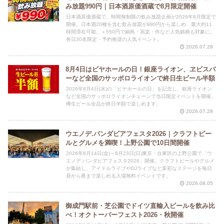
み放題990円｜日本酒原価酒蔵で8月限定開催
日本酒原価酒蔵で、時間無制限の飲み放題企画が2026年8月限定で
開催。日本酒20種を含む飲み放題が990円から楽しめ、最大約11
時間滞在可能。＋550円で鍋島・寫楽・作など人気銘柄も対象に。
各日30名限定・予約推奨の人気イベント。
2026.07.28
8月4日はビヤホールの日！銀座ライオン、ヱビスバ
ーなど全国のサッポロライオンで終日生ビール半額
2026年8月4日(水)の「ビヤホールの日」を記念し、銀座ライオン
など全国のサッポロライオンチェーンで当日限定イベントを開催。
樽生ビール全品が終日半額で楽しめます。
2026.07.28
ウエノデ.パンダビアフェスタ2026｜クラフトビー
ルとグルメを満喫！上野公園で10日間開催
2026年8月14日(金)～8月23日(日)東京・台東区の上野公園で「ウ
エノデ.パンダビアフェスタ2026」開催。クラフトビールやグルメ
が集結し、アイドルライブやDJライブなど多彩なステージを毎日
昼から夜まで楽しめる入場無料イベントです。
2026.08.05
御成門駅前・芝公園でドイツ直輸入ビールを飲み比
べ！オクトーバーフェスト2026・秋開催