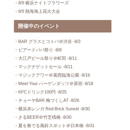
・8/9 横浜ナイトフラワーズ
・8/9 熱海海上花火大会
開催中のイベント
・BAR グラスとコトバ＠渋谷 -8/3
・ビアードパパ祭り -8/8
・大江戸ビール祭り＠町田 -8/11
・マックナゲットセール -8/11
・マジックアワー＠葛西臨海公園 -8/16
・Meet Your ハーゲンダッツ＠原宿 -8/18
・KFCドリンク100円 -8/25
・チョーヤBAR 梅づくしAT -8/26
・横浜赤レンガ Red Brick Sunset -8/30
・さるBEER＠竹芝桟橋 -8/30
・夏を奏でる風鈴スポット＠日本橋 -8/31