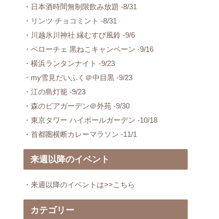
・日本酒時間無制限飲み放題 -8/31
・リンツ チョコミント -8/31
・川越氷川神社 縁むすび風鈴 -9/6
・ベローチェ 黒ねこキャンペーン -9/16
・横浜ランタンナイト -9/23
・my雪見だいふく＠中目黒 -9/23
・江の島灯籠 -9/23
・森のビアガーデン＠外苑 -9/30
・東京タワー ハイボールガーデン -10/18
・首都圏横断カレーマラソン -11/1
来週以降のイベント
・来週以降のイベントは>>こちら
カテゴリー