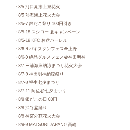
・8/5 河口湖湖上祭花火
・8/5 熱海海上花火大会
・8/5-7 銀だこ祭り 100円引き
・8/5-18 スシロー 夏キャンペーン
・8/5-18 KFC お盆バーレル
・8/6-9 パキスタンフェス＠上野
・8/6-9 絶品グルメフェス＠神田明神
・8/7 三浦海岸納涼まつり花火大会
・8/7-9 神田明神納涼祭り
・8/7-9 福生七夕まつり
・8/7-11 阿佐谷七夕まつり
・8/8 銀だこの日 88円
・8/8 渋谷盆踊り
・8/8 神宮外苑花火大会
・8/8-9 MATSURI JAPAN＠高輪