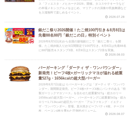
ス「フィエスタ・メヒカーナ2026」開催。タコスやテキーラなど
の本場メキシコグルメをはじめ、マリアッチの演奏や民族舞踊など
を入場無料で楽しめるイベント。
2026.07.28
銀だこ祭り2026開催！たこ焼100円引き＆8月8日は
先着88名88円「銀だこの日」特別イベント
2026年8月5日(水)から全国の築地銀だこで「銀だこ祭り」を開
催。たこ焼(8個入り)が3日間限定で100円引き。8月8日は先着88名
に88円販売＆スタンプ3倍、8月9日はスタンプ2倍を実施。
2026.08.03
バーガーキング「ダーティ ザ・ワンパウンダー」
新発売！ビーフ4枚×ガーリックマヨが溢れる総重
量527g・1656kcalの超大型バーガー
2026年8月7日(金)よりバーガーキングは「ダーティ ザ・ワンパウ
ンダー」期間限定発売。ビーフ4枚×チーズ4枚にパンチのある「特
製ガーリックマヨソース」を合わせた総重量527g・総カロリー
1656kcalの超大型バーガー。 バーガーキングに総重量543g・総カ
ロリー1,713kcalの超巨大バーガー「アルファキング・イエティ
ザ・ワンパウンダー」登場。直火焼きビーフパティ4枚、チーズ4
枚、ベーコン4枚を重ねた圧倒的ボリューム。
2026.08.07