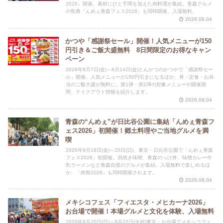
2026」開催。素材にひと手間を加えた肉料理が集結。青森グルメ
の祭典「んめぇ青森フェス2026」も同時開催。入場無料。
2026.08.04
かつや「感謝祭セール」開催！人気メニューが150
円引き＆ご飯大盛無料 8日間限定のお得なキャン
ペーン
2026年8月7日(金)～8月14日(金)とんかつのかつやで「感謝祭セー
ル」開催。人気メニューが150円引きになるほか、丼・定食・お弁
当のご飯大盛が無料に。第1弾・第2弾の対象メニューや開催期
間、テイクアウト情報を紹介します。
2026.08.04
青森の“んめぇ”が日比谷公園に集結「んめぇ青森フ
ェス2026」初開催！郷土料理やご当地グルメを満
喫
2026年9月18日(金)～20日(日)、東京・日比谷公園で「んめぇ青森
フェス2026」初開催。貝焼き味噌、青森のっけ丼、味噌カレー牛
乳ラーメンなど青森自慢のグルメが集結。入場無料で楽しめるほ
か、「肉祭2026」も同時開催されます。
2026.08.04
メキシコフェス「フィエスタ・メヒカーナ2026」
お台場で開催！本場グルメと文化を体験、入場無料
2026年9月20日(日)～9月22日(火祝)東京・お台場でメキシコフェ