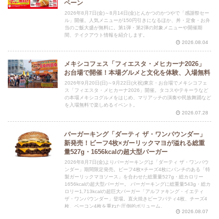
ペーン
2026年8月7日(金)～8月14日(金)とんかつのかつやで「感謝祭セー
ル」開催。人気メニューが150円引きになるほか、丼・定食・お弁
当のご飯大盛が無料に。第1弾・第2弾の対象メニューや開催期
間、テイクアウト情報を紹介します。
2026.08.04
メキシコフェス「フィエスタ・メヒカーナ2026」
お台場で開催！本場グルメと文化を体験、入場無料
2026年9月20日(日)～9月22日(火祝)東京・お台場でメキシコフェ
ス「フィエスタ・メヒカーナ2026」開催。タコスやテキーラなど
の本場メキシコグルメをはじめ、マリアッチの演奏や民族舞踊など
を入場無料で楽しめるイベント。
2026.07.28
バーガーキング「ダーティ ザ・ワンパウンダー」
新発売！ビーフ4枚×ガーリックマヨが溢れる総重
量527g・1656kcalの超大型バーガー
2026年8月7日(金)よりバーガーキングは「ダーティ ザ・ワンパウ
ンダー」期間限定発売。ビーフ4枚×チーズ4枚にパンチのある「特
製ガーリックマヨソース」を合わせた総重量527g・総カロリー
1656kcalの超大型バーガー。 バーガーキングに総重量543g・総カ
ロリー1,713kcalの超巨大バーガー「アルファキング・イエティ
ザ・ワンパウンダー」登場。直火焼きビーフパティ4枚、チーズ4
枚、ベーコン4枚を重ねた圧倒的ボリューム。
2026.08.07