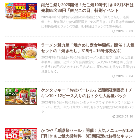
銀だこ祭り2026開催！たこ焼100円引き＆8月8日は
先着88名88円「銀だこの日」特別イベント
2026年8月5日(水)から全国の築地銀だこで「銀だこ祭り」を開
催。たこ焼(8個入り)が3日間限定で100円引き。8月8日は先着88名
に88円販売＆スタンプ3倍、8月9日はスタンプ2倍を実施。
2026.08.03
ラーメン魁力屋「焼きめし定食半額祭」開催！人気
セットの「焼きめし」319円→159円(税込)に
2026年8月7日(金)～8月16日(日)ラーメン魁力屋で「焼きめし定食
半額祭」開催。公式アプリ会員限定で、人気No.1の焼きめし定食
が通常319円(税込)から159円(税込)に。夏休みのお得な10日間をお
見逃しなく。
2026.08.04
ケンタッキー「お盆バーレル」2週間限定販売！チ
キン10・12ピース入りのおトクな大容量パック
2026年8月5日～8月18日ケンタッキーフライドチキンで「お盆バ
ーレル」販売。今だけ最大1,210円おトクなお盆だけの大容量パッ
ク。
2026.07.30
かつや「感謝祭セール」開催！人気メニューが150
円引き＆ご飯大盛無料 8日間限定のお得なキャン