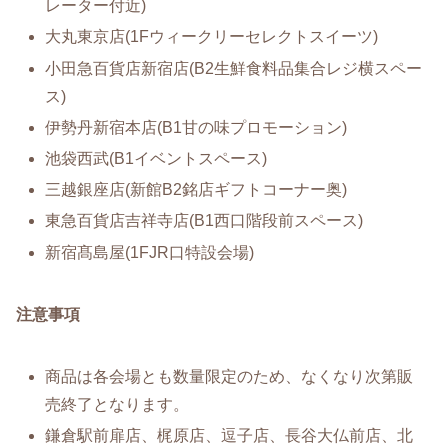
レーター付近)
大丸東京店(1Fウィークリーセレクトスイーツ)
小田急百貨店新宿店(B2生鮮食料品集合レジ横スペー
ス)
伊勢丹新宿本店(B1甘の味プロモーション)
池袋西武(B1イベントスペース)
三越銀座店(新館B2銘店ギフトコーナー奥)
東急百貨店吉祥寺店(B1西口階段前スペース)
新宿髙島屋(1FJR口特設会場)
注意事項
商品は各会場とも数量限定のため、なくなり次第販
売終了となります。
鎌倉駅前扉店、梶原店、逗子店、長谷大仏前店、北