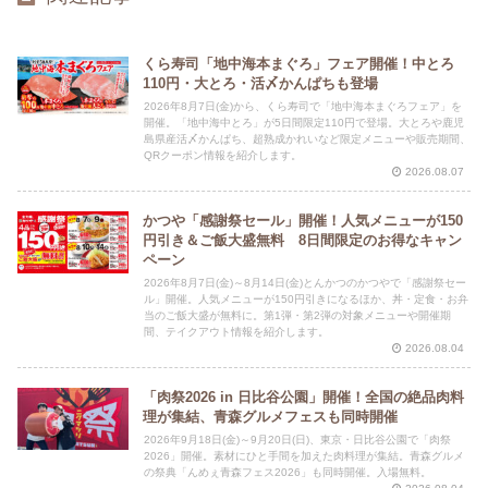
くら寿司「地中海本まぐろ」フェア開催！中とろ
110円・大とろ・活〆かんぱちも登場
2026年8月7日(金)から、くら寿司で「地中海本まぐろフェア」を
開催。「地中海中とろ」が5日間限定110円で登場。大とろや鹿児
島県産活〆かんぱち、超熟成かれいなど限定メニューや販売期間、
QRクーポン情報を紹介します。
2026.08.07
かつや「感謝祭セール」開催！人気メニューが150
円引き＆ご飯大盛無料 8日間限定のお得なキャン
ペーン
2026年8月7日(金)～8月14日(金)とんかつのかつやで「感謝祭セー
ル」開催。人気メニューが150円引きになるほか、丼・定食・お弁
当のご飯大盛が無料に。第1弾・第2弾の対象メニューや開催期
間、テイクアウト情報を紹介します。
2026.08.04
「肉祭2026 in 日比谷公園」開催！全国の絶品肉料
理が集結、青森グルメフェスも同時開催
2026年9月18日(金)～9月20日(日)、東京・日比谷公園で「肉祭
2026」開催。素材にひと手間を加えた肉料理が集結。青森グルメ
の祭典「んめぇ青森フェス2026」も同時開催。入場無料。