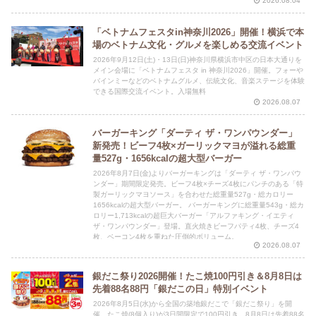
2026.08.04
「ベトナムフェスタin神奈川2026」開催！横浜で本
場のベトナム文化・グルメを楽しめる交流イベント
2026年9月12日(土)・13日(日)神奈川県横浜市中区の日本大通りを
メイン会場に「ベトナムフェスタ in 神奈川2026」開催。フォーや
バインミーなどのベトナムグルメ、伝統文化、音楽ステージを体験
できる国際交流イベント。入場無料
2026.08.07
バーガーキング「ダーティ ザ・ワンパウンダー」
新発売！ビーフ4枚×ガーリックマヨが溢れる総重
量527g・1656kcalの超大型バーガー
2026年8月7日(金)よりバーガーキングは「ダーティ ザ・ワンパウ
ンダー」期間限定発売。ビーフ4枚×チーズ4枚にパンチのある「特
製ガーリックマヨソース」を合わせた総重量527g・総カロリー
1656kcalの超大型バーガー。 バーガーキングに総重量543g・総カ
ロリー1,713kcalの超巨大バーガー「アルファキング・イエティ
ザ・ワンパウンダー」登場。直火焼きビーフパティ4枚、チーズ4
枚、ベーコン4枚を重ねた圧倒的ボリューム。
2026.08.07
銀だこ祭り2026開催！たこ焼100円引き＆8月8日は
先着88名88円「銀だこの日」特別イベント
2026年8月5日(水)から全国の築地銀だこで「銀だこ祭り」を開
催。たこ焼(8個入り)が3日間限定で100円引き。8月8日は先着88名