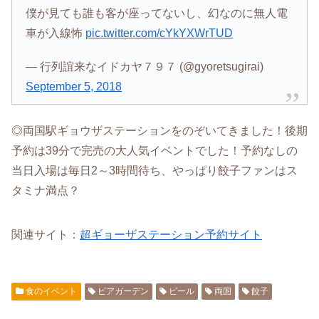
僕が見ても誰も客が座ってないし、幻なのに無人電
車が入線怖
pic.twitter.com/cYkYXWrTUD
— 行列誼来なイドカヤ７９７ (@gyoretsugirai)
September 5, 2018
◎両国駅ギョウザステーションをのぞいてきました！後期
予約は39分で完売の大人気イベントでした！予約なしの
当日入場は毎日2～3時間待ち、やっぱり餃子ファンはス
タミナ満点？
関連サイト：
超ギョーザステーション予約サイト
食のイベント
ビアガーデン
ビール
両国
餃子