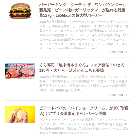
バーガーキング「ダーティ ザ・ワンパウンダー」
新発売！ビーフ4枚×ガーリックマヨが溢れる総重
量527g・1656kcalの超大型バーガー
2026年8月7日(金)よりバーガーキングは「ダーティ ザ・ワンパウ
ンダー」期間限定発売。ビーフ4枚×チーズ4枚にパンチのある「特
製ガーリックマヨソース」を合わせた総重量527g・総カロリー
1656kcalの超大型バーガー。 バーガーキングに総重量543g・総カ
ロリー1,713kcalの超巨大バーガー「アルファキング・イエティ
ザ・ワンパウンダー」登場。直火焼きビーフパティ4枚、チーズ4
枚、ベーコン4枚を重ねた圧倒的ボリューム。
2026.08.07
くら寿司「地中海本まぐろ」フェア開催！中とろ
110円・大とろ・活〆かんぱちも登場
2026年8月7日(金)から、くら寿司で「地中海本まぐろフェア」を
開催。「地中海中とろ」が5日間限定110円で登場。大とろや鹿児
島県産活〆かんぱち、超熟成かれいなど限定メニューや販売期間、
QRクーポン情報を紹介します。
2026.08.07
ビアードパパの「パイシュークリーム」が100円(税
込)！アプリ会員限定キャンペーン開催
ビアードパパがモバイルアプリ会員限定で「パイシュークリーム
(カスタード)」100円キャンペーンを開催。2026年8月1日(土)～8
月8日(土)の期間中、通常250円(税込)の人気シュークリームを1日1
個限定で100円(税込)で購入できます。