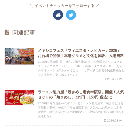
イベントチェッカーをフォローする
関連記事
メキシコフェス「フィエスタ・メヒカーナ2026」
お台場で開催！本場グルメと文化を体験、入場無料
2026年9月20日(日)～9月22日(火祝)東京・お台場でメキシコフェ
ス「フィエスタ・メヒカーナ2026」開催。タコスやテキーラなど
の本場メキシコグルメをはじめ、マリアッチの演奏や民族舞踊など
を入場無料で楽しめるイベント。
2026.07.28
ラーメン魁力屋「焼きめし定食半額祭」開催！人気
セットの「焼きめし」319円→159円(税込)に
2026年8月7日(金)～8月16日(日)ラーメン魁力屋で「焼きめし定食
半額祭」開催。公式アプリ会員限定で、人気No.1の焼きめし定食
が通常319円(税込)から159円(税込)に。夏休みのお得な10日間をお
見逃しなく。
2026.08.04