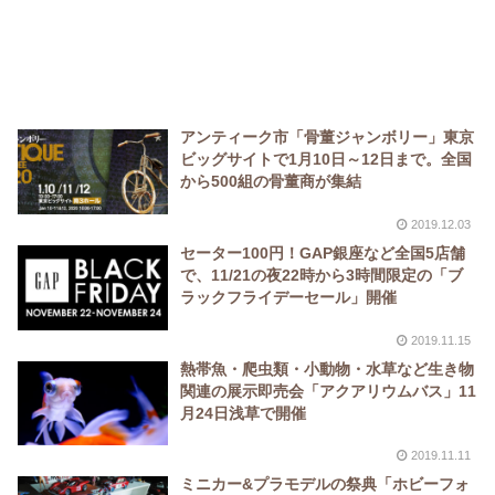
アンティーク市「骨董ジャンボリー」東京
ビッグサイトで1月10日～12日まで。全国
から500組の骨董商が集結
2019.12.03
セーター100円！GAP銀座など全国5店舗
で、11/21の夜22時から3時間限定の「ブ
ラックフライデーセール」開催
2019.11.15
熱帯魚・爬虫類・小動物・水草など生き物
関連の展示即売会「アクアリウムバス」11
月24日浅草で開催
2019.11.11
ミニカー&プラモデルの祭典「ホビーフォ