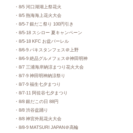
・8/5 河口湖湖上祭花火
・8/5 熱海海上花火大会
・8/5-7 銀だこ祭り 100円引き
・8/5-18 スシロー 夏キャンペーン
・8/5-18 KFC お盆バーレル
・8/6-9 パキスタンフェス＠上野
・8/6-9 絶品グルメフェス＠神田明神
・8/7 三浦海岸納涼まつり花火大会
・8/7-9 神田明神納涼祭り
・8/7-9 福生七夕まつり
・8/7-11 阿佐谷七夕まつり
・8/8 銀だこの日 88円
・8/8 渋谷盆踊り
・8/8 神宮外苑花火大会
・8/8-9 MATSURI JAPAN＠高輪