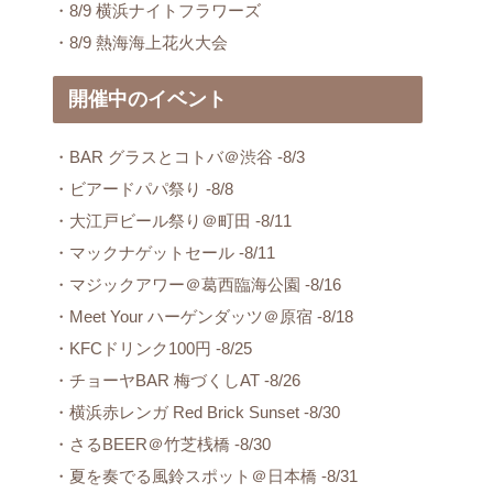
・8/9 横浜ナイトフラワーズ
・8/9 熱海海上花火大会
開催中のイベント
・BAR グラスとコトバ＠渋谷 -8/3
・ビアードパパ祭り -8/8
・大江戸ビール祭り＠町田 -8/11
・マックナゲットセール -8/11
・マジックアワー＠葛西臨海公園 -8/16
・Meet Your ハーゲンダッツ＠原宿 -8/18
・KFCドリンク100円 -8/25
・チョーヤBAR 梅づくしAT -8/26
・横浜赤レンガ Red Brick Sunset -8/30
・さるBEER＠竹芝桟橋 -8/30
・夏を奏でる風鈴スポット＠日本橋 -8/31