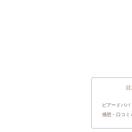
目
ビアードパパ
感想・口コミ