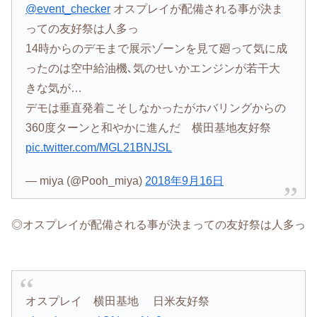
@event_checker
オスプレイが配備される事が決ま
っての友好祭は人多っ
14時からのデモまで展示ゾーンを見て廻って気に成
ったのは空中給油機､気のせいかエンジンが若干大
きな気が…
デモは垂直発着こそしなかったがホバリングからの
360度ターンと和やかに進んだ 横田基地友好祭
pic.twitter.com/MGL21BNJSL
— miya (@Pooh_miya)
2018年9月16日
◎オスプレイが配備される事が決まっての友好祭は人多っ
オスプレイ 横田基地 日米友好祭