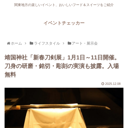
関東地方の楽しいイベント、おいしいフード＆スイーツをご紹介
イベントチェッカー
ホーム
ライフスタイル
アート・展示会
靖国神社「新春刀剣展」1月1日～11日開催。
刀身の研磨・銘切・彫刻の実演も披露。入場
無料
2025.12.08