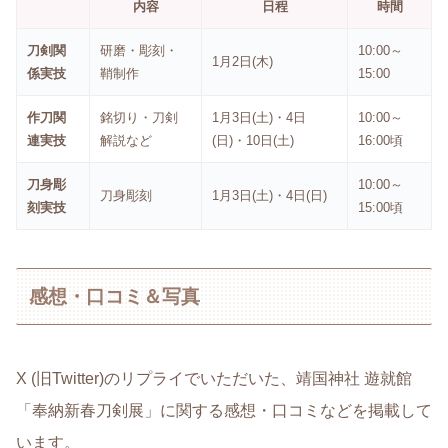
内容
日程
時間
刀剣関
研磨・彫刻・
10:00～
1月2日(木)
係実技
鞘制作
15:00
作刀関
銘切り・刀剣
1月3日(土)・4日
10:00～
連実技
解説など
(日)・10日(土)
16:00頃
刀身彫
10:00～
刀身彫刻
1月3日(土)・4日(日)
刻実技
15:00頃
感想・口コミ＆写真
X (旧Twitter)のリプライでいただいた、靖国神社 遊就館
「奉納新春刀剣展」に関する感想・口コミなどを掲載して
います。