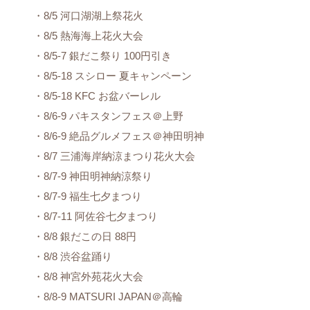
・8/5 河口湖湖上祭花火
・8/5 熱海海上花火大会
・8/5-7 銀だこ祭り 100円引き
・8/5-18 スシロー 夏キャンペーン
・8/5-18 KFC お盆バーレル
・8/6-9 パキスタンフェス＠上野
・8/6-9 絶品グルメフェス＠神田明神
・8/7 三浦海岸納涼まつり花火大会
・8/7-9 神田明神納涼祭り
・8/7-9 福生七夕まつり
・8/7-11 阿佐谷七夕まつり
・8/8 銀だこの日 88円
・8/8 渋谷盆踊り
・8/8 神宮外苑花火大会
・8/8-9 MATSURI JAPAN＠高輪