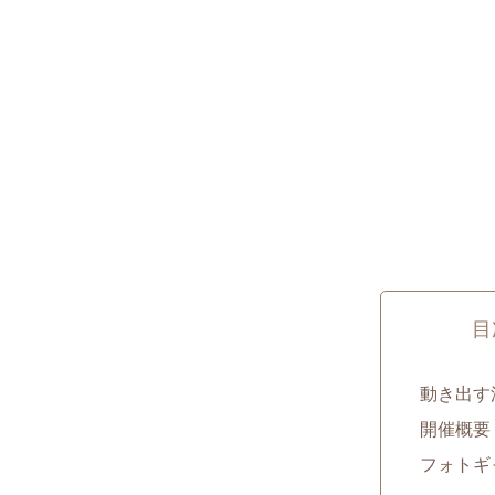
目
動き出す浮
開催概要
フォトギ