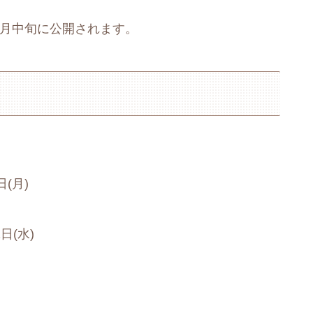
0月中旬に公開されます。
日(月)
日(水)