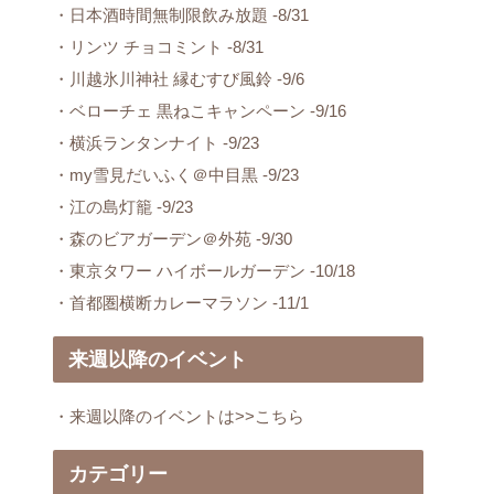
・日本酒時間無制限飲み放題 -8/31
・リンツ チョコミント -8/31
・川越氷川神社 縁むすび風鈴 -9/6
・ベローチェ 黒ねこキャンペーン -9/16
・横浜ランタンナイト -9/23
・my雪見だいふく＠中目黒 -9/23
・江の島灯籠 -9/23
・森のビアガーデン＠外苑 -9/30
・東京タワー ハイボールガーデン -10/18
・首都圏横断カレーマラソン -11/1
来週以降のイベント
・来週以降のイベントは>>こちら
カテゴリー