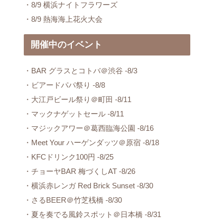
・8/9 横浜ナイトフラワーズ
・8/9 熱海海上花火大会
開催中のイベント
・BAR グラスとコトバ＠渋谷 -8/3
・ビアードパパ祭り -8/8
・大江戸ビール祭り＠町田 -8/11
・マックナゲットセール -8/11
・マジックアワー＠葛西臨海公園 -8/16
・Meet Your ハーゲンダッツ＠原宿 -8/18
・KFCドリンク100円 -8/25
・チョーヤBAR 梅づくしAT -8/26
・横浜赤レンガ Red Brick Sunset -8/30
・さるBEER＠竹芝桟橋 -8/30
・夏を奏でる風鈴スポット＠日本橋 -8/31