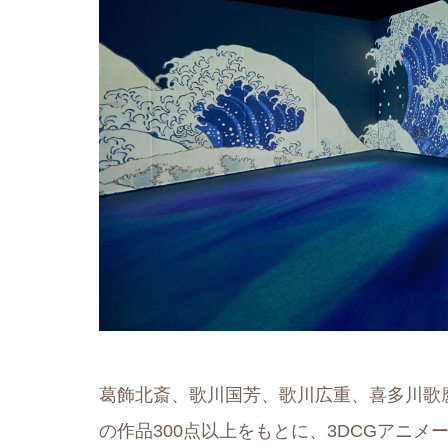
葛飾北斎、歌川国芳、歌川広重、喜多川歌
の作品300点以上をもとに、3DCGアニ