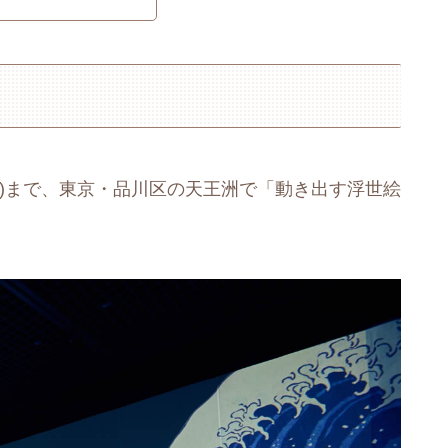
31日(月)まで、東京・品川区の天王洲で「動き出す浮世絵