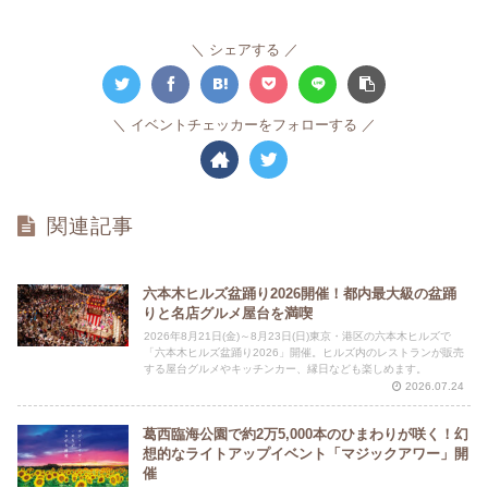
シェアする
イベントチェッカーをフォローする
関連記事
六本木ヒルズ盆踊り2026開催！都内最大級の盆踊
りと名店グルメ屋台を満喫
2026年8月21日(金)～8月23日(日)東京・港区の六本木ヒルズで
「六本木ヒルズ盆踊り2026」開催。ヒルズ内のレストランが販売
する屋台グルメやキッチンカー、縁日なども楽しめます。
2026.07.24
葛西臨海公園で約2万5,000本のひまわりが咲く！幻
想的なライトアップイベント「マジックアワー」開
催