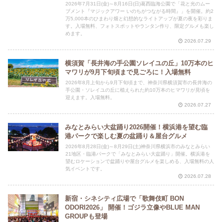
2026年7月31日(金)～8月16日(日)葛西臨海公園で「花と光のムー
ブメント『マジックアワー いのちがつながる時間』」を開催。約2
万5,000本のひまわり畑と幻想的なライトアップが夏の夜を彩りま
す。入場無料、フォトスポットやランタン作り、限定グルメも楽し
めます。
2026.07.29
横須賀「長井海の手公園ソレイユの丘」10万本のヒ
マワリが9月下旬頃まで見ごろに！入場無料
2026年8月上旬から9月下旬頃まで、神奈川県横須賀市の長井海の
手公園・ソレイユの丘に植えられた約10万本のヒマワリが見頃を
迎えます。入場無料。
2026.07.27
みなとみらい大盆踊り2026開催！横浜港を望む臨
港パークで楽しむ夏の盆踊り＆屋台グルメ
2026年8月28日(金)～8月29日(土)神奈川県横浜市のみなとみらい
21地区・臨港パークで「みなとみらい大盆踊り」開催。横浜港を
望むロケーションで盆踊りや屋台グルメを楽しめる、入場無料の人
気イベントです。
2026.07.28
新宿・シネシティ広場で「歌舞伎町 BON
ODORI2026」 開催！ゴジラ立像やBLUE MAN
GROUPも登場