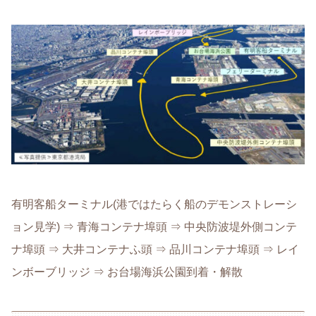
有明客船ターミナル(港ではたらく船のデモンストレーシ
ョン見学) ⇒ 青海コンテナ埠頭 ⇒ 中央防波堤外側コンテ
ナ埠頭 ⇒ 大井コンテナふ頭 ⇒ 品川コンテナ埠頭 ⇒ レイ
ンボーブリッジ ⇒ お台場海浜公園到着・解散