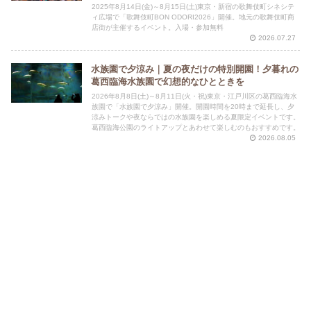
2025年8月14日(金)～8月15日(土)東京・新宿の歌舞伎町シネシテ
ィ広場で「歌舞伎町BON ODORI2026」開催。地元の歌舞伎町商
店街が主催するイベント。入場・参加無料
2026.07.27
水族園で夕涼み｜夏の夜だけの特別開園！夕暮れの
葛西臨海水族園で幻想的なひとときを
2026年8月8日(土)～8月11日(火・祝)東京・江戸川区の葛西臨海水
族園で「水族園で夕涼み」開催。開園時間を20時まで延長し、夕
涼みトークや夜ならではの水族園を楽しめる夏限定イベントです。
葛西臨海公園のライトアップとあわせて楽しむのもおすすめです。
2026.08.05