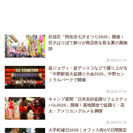
杉並区「阿佐谷七夕まつり2026」開催！
巨大はりぼて飾りが商店街を彩る夏の風物
詩
2026.07.14
盆ジョヴィ・盆ディスコなどで盛り上がる
「中野駅前大盆踊り大会2026」中野セン
トラルパークで開催
2026.07.14
キャンプ座間「日米友好盆踊りフェスティ
バル2026」開催！基地開放で盆踊り・花
火・アメリカングルメを満喫
2026.07.14
大手町縁日2026｜オフィス街が2日間限定