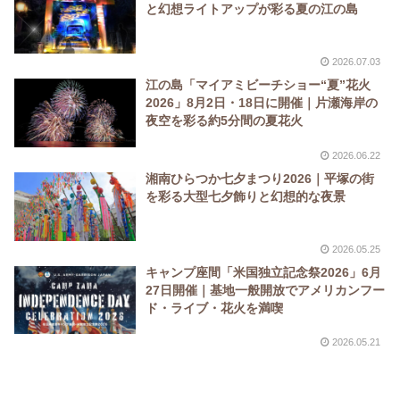
と幻想ライトアップが彩る夏の江の島
2026.07.03
江の島「マイアミビーチショー“夏”花火
2026」8月2日・18日に開催｜片瀬海岸の
夜空を彩る約5分間の夏花火
2026.06.22
湘南ひらつか七夕まつり2026｜平塚の街
を彩る大型七夕飾りと幻想的な夜景
2026.05.25
キャンプ座間「米国独立記念祭2026」6月
27日開催｜基地一般開放でアメリカンフー
ド・ライブ・花火を満喫
2026.05.21