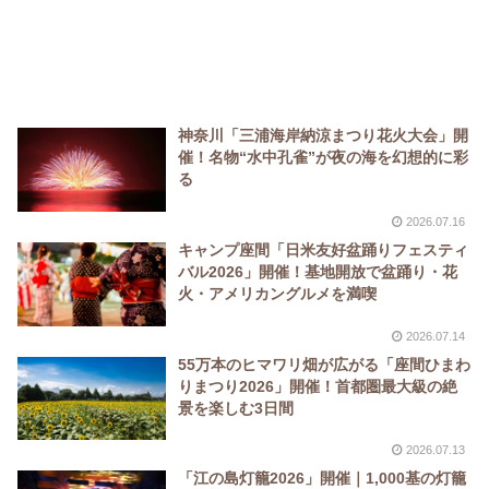
神奈川「三浦海岸納涼まつり花火大会」開
催！名物“水中孔雀”が夜の海を幻想的に彩
る
2026.07.16
キャンプ座間「日米友好盆踊りフェスティ
バル2026」開催！基地開放で盆踊り・花
火・アメリカングルメを満喫
2026.07.14
55万本のヒマワリ畑が広がる「座間ひまわ
りまつり2026」開催！首都圏最大級の絶
景を楽しむ3日間
2026.07.13
「江の島灯籠2026」開催｜1,000基の灯籠