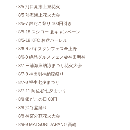
・8/5 河口湖湖上祭花火
・8/5 熱海海上花火大会
・8/5-7 銀だこ祭り 100円引き
・8/5-18 スシロー 夏キャンペーン
・8/5-18 KFC お盆バーレル
・8/6-9 パキスタンフェス＠上野
・8/6-9 絶品グルメフェス＠神田明神
・8/7 三浦海岸納涼まつり花火大会
・8/7-9 神田明神納涼祭り
・8/7-9 福生七夕まつり
・8/7-11 阿佐谷七夕まつり
・8/8 銀だこの日 88円
・8/8 渋谷盆踊り
・8/8 神宮外苑花火大会
・8/8-9 MATSURI JAPAN＠高輪