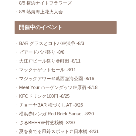
・8/9 横浜ナイトフラワーズ
・8/9 熱海海上花火大会
開催中のイベント
・BAR グラスとコトバ＠渋谷 -8/3
・ビアードパパ祭り -8/8
・大江戸ビール祭り＠町田 -8/11
・マックナゲットセール -8/11
・マジックアワー＠葛西臨海公園 -8/16
・Meet Your ハーゲンダッツ＠原宿 -8/18
・KFCドリンク100円 -8/25
・チョーヤBAR 梅づくしAT -8/26
・横浜赤レンガ Red Brick Sunset -8/30
・さるBEER＠竹芝桟橋 -8/30
・夏を奏でる風鈴スポット＠日本橋 -8/31