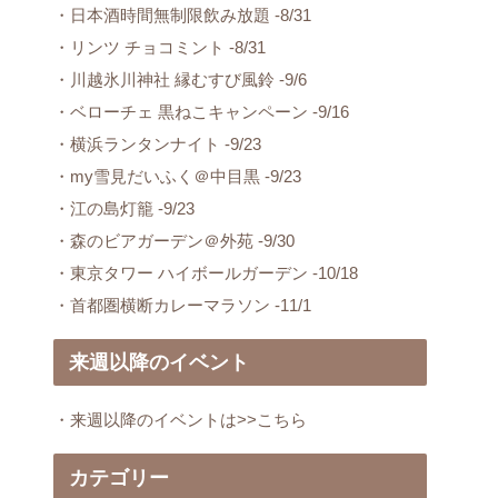
・日本酒時間無制限飲み放題 -8/31
・リンツ チョコミント -8/31
・川越氷川神社 縁むすび風鈴 -9/6
・ベローチェ 黒ねこキャンペーン -9/16
・横浜ランタンナイト -9/23
・my雪見だいふく＠中目黒 -9/23
・江の島灯籠 -9/23
・森のビアガーデン＠外苑 -9/30
・東京タワー ハイボールガーデン -10/18
・首都圏横断カレーマラソン -11/1
来週以降のイベント
・来週以降のイベントは>>こちら
カテゴリー