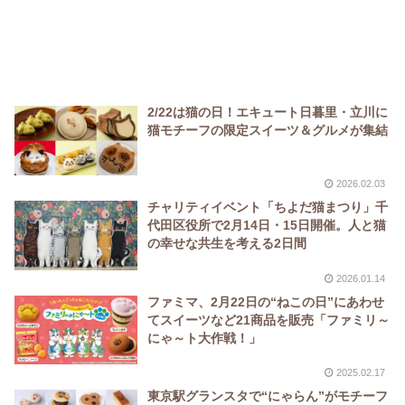
2/22は猫の日！エキュート日暮里・立川に
猫モチーフの限定スイーツ＆グルメが集結
2026.02.03
チャリティイベント「ちよだ猫まつり」千
代田区役所で2月14日・15日開催。人と猫
の幸せな共生を考える2日間
2026.01.14
ファミマ、2月22日の“ねこの日”にあわせ
てスイーツなど21商品を販売「ファミリ～
にゃ～ト大作戦！」
2025.02.17
東京駅グランスタで“にゃらん”がモチーフ