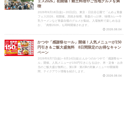
ェス2026」初開催！郷土料理やご当地グルメを満
喫
2026年9月18日(金)～20日(日)、東京・日比谷公園で「んめぇ青森
フェス2026」初開催。貝焼き味噌、青森のっけ丼、味噌カレー牛
乳ラーメンなど青森自慢のグルメが集結。入場無料で楽しめるほ
か、「肉祭2026」も同時開催されます。
2026.08.04
かつや「感謝祭セール」開催！人気メニューが150
円引き＆ご飯大盛無料 8日間限定のお得なキャン
ペーン
2026年8月7日(金)～8月14日(金)とんかつのかつやで「感謝祭セー
ル」開催。人気メニューが150円引きになるほか、丼・定食・お弁
当のご飯大盛が無料に。第1弾・第2弾の対象メニューや開催期
間、テイクアウト情報を紹介します。
2026.08.04