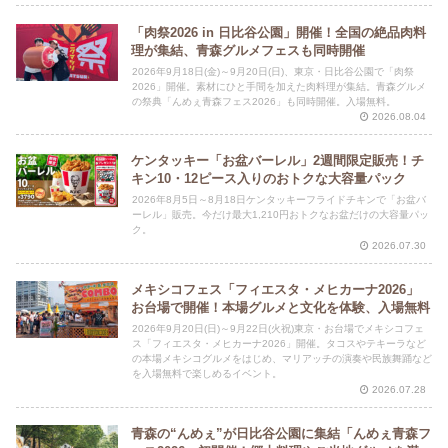
「肉祭2026 in 日比谷公園」開催！全国の絶品肉料
理が集結、青森グルメフェスも同時開催
2026年9月18日(金)～9月20日(日)、東京・日比谷公園で「肉祭
2026」開催。素材にひと手間を加えた肉料理が集結。青森グルメ
の祭典「んめぇ青森フェス2026」も同時開催。入場無料。
2026.08.04
ケンタッキー「お盆バーレル」2週間限定販売！チ
キン10・12ピース入りのおトクな大容量パック
2026年8月5日～8月18日ケンタッキーフライドチキンで「お盆バ
ーレル」販売。今だけ最大1,210円おトクなお盆だけの大容量パッ
ク。
2026.07.30
メキシコフェス「フィエスタ・メヒカーナ2026」
お台場で開催！本場グルメと文化を体験、入場無料
2026年9月20日(日)～9月22日(火祝)東京・お台場でメキシコフェ
ス「フィエスタ・メヒカーナ2026」開催。タコスやテキーラなど
の本場メキシコグルメをはじめ、マリアッチの演奏や民族舞踊など
を入場無料で楽しめるイベント。
2026.07.28
青森の“んめぇ”が日比谷公園に集結「んめぇ青森フ