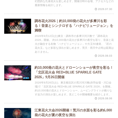
幻想的な孔雀花火を楽しめます。開催日時や会場、アクセスなどの
最新情報を紹介します。
2026.07.30
調布花火2026｜約10,000発の花火が多摩川を彩
る！音楽とシンクロする「ハナビリュージョン」を
満喫
2026年9月12日(土)東京・調布市の多摩川河川敷で「調布花火
2026」開催。 約10,000発の花火が多摩川の夜空を彩り、音楽と花
火が融合する名物「ハナビリュージョン」や大玉50連発、「匠の
花火玉」など多彩な演出が楽しめます。荒天・雨天中止時は延期は
ありません。
2026.08.03
約10,000発の花火とドローンショーが夜空を彩る！
「北区花火会 RED×BLUE SPARKLE GATE
2026」9月26日開催
2026年9月26日(土)、東京都北区の荒川河川敷(赤羽会場・川口会
場)で「北区花火会 RED×BLUE SPARKLE GATE 2026」を開催。
約10,000発の花火とドローンショー、ムービングライトが織りな
す迫力の演出が楽しめます。見どころや開催概要を紹介します。
2026.08.06
江東花火大会2026開催！荒川の水面を彩る約6,000
発の花火が夏の夜空を演出