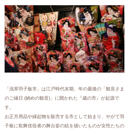
「浅草羽子板市」は江戸時代末期、年の最後の「観音さま
のご縁日 (納めの観音)」に開かれた『歳の市』が起源で
す。
お正月用品や縁起物を販売する市として始まり、やがて羽
子板に歌舞伎役者の舞台姿の絵を描いたものが女性たちの