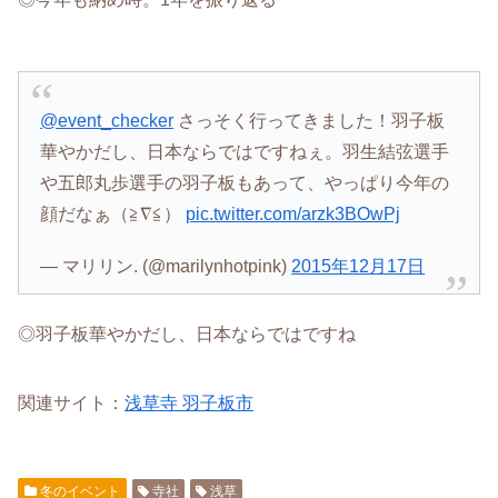
@event_checker
さっそく行ってきました！羽子板
華やかだし、日本ならではですねぇ。羽生結弦選手
や五郎丸歩選手の羽子板もあって、やっぱり今年の
顔だなぁ（≧∇≦）
pic.twitter.com/arzk3BOwPj
— マリリン. (@marilynhotpink)
2015年12月17日
◎羽子板華やかだし、日本ならではですね
関連サイト：
浅草寺 羽子板市
冬のイベント
寺社
浅草