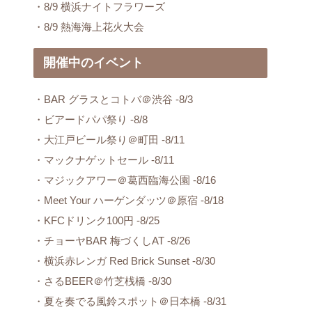
・8/9 横浜ナイトフラワーズ
・8/9 熱海海上花火大会
開催中のイベント
・BAR グラスとコトバ＠渋谷 -8/3
・ビアードパパ祭り -8/8
・大江戸ビール祭り＠町田 -8/11
・マックナゲットセール -8/11
・マジックアワー＠葛西臨海公園 -8/16
・Meet Your ハーゲンダッツ＠原宿 -8/18
・KFCドリンク100円 -8/25
・チョーヤBAR 梅づくしAT -8/26
・横浜赤レンガ Red Brick Sunset -8/30
・さるBEER＠竹芝桟橋 -8/30
・夏を奏でる風鈴スポット＠日本橋 -8/31