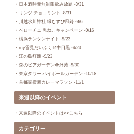
・日本酒時間無制限飲み放題 -8/31
・リンツ チョコミント -8/31
・川越氷川神社 縁むすび風鈴 -9/6
・ベローチェ 黒ねこキャンペーン -9/16
・横浜ランタンナイト -9/23
・my雪見だいふく＠中目黒 -9/23
・江の島灯籠 -9/23
・森のビアガーデン＠外苑 -9/30
・東京タワー ハイボールガーデン -10/18
・首都圏横断カレーマラソン -11/1
来週以降のイベント
・来週以降のイベントは>>こちら
カテゴリー