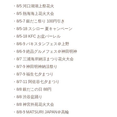
・8/5 河口湖湖上祭花火
・8/5 熱海海上花火大会
・8/5-7 銀だこ祭り 100円引き
・8/5-18 スシロー 夏キャンペーン
・8/5-18 KFC お盆バーレル
・8/6-9 パキスタンフェス＠上野
・8/6-9 絶品グルメフェス＠神田明神
・8/7 三浦海岸納涼まつり花火大会
・8/7-9 神田明神納涼祭り
・8/7-9 福生七夕まつり
・8/7-11 阿佐谷七夕まつり
・8/8 銀だこの日 88円
・8/8 渋谷盆踊り
・8/8 神宮外苑花火大会
・8/8-9 MATSURI JAPAN＠高輪