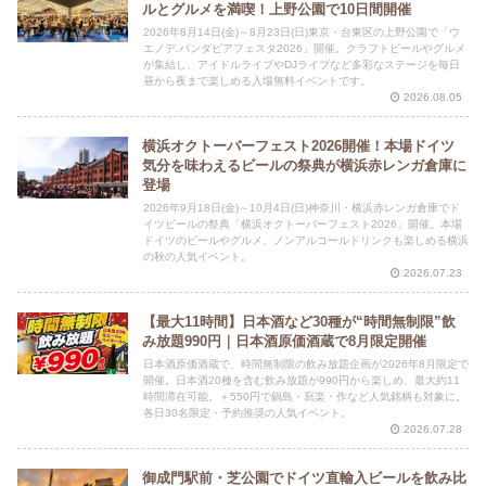
ルとグルメを満喫！上野公園で10日間開催
2026年8月14日(金)～8月23日(日)東京・台東区の上野公園で「ウ
エノデ.パンダビアフェスタ2026」開催。クラフトビールやグルメ
が集結し、アイドルライブやDJライブなど多彩なステージを毎日
昼から夜まで楽しめる入場無料イベントです。
2026.08.05
横浜オクトーバーフェスト2026開催！本場ドイツ
気分を味わえるビールの祭典が横浜赤レンガ倉庫に
登場
2026年9月18日(金)～10月4日(日)神奈川・横浜赤レンガ倉庫でド
イツビールの祭典「横浜オクトーバーフェスト2026」開催。本場
ドイツのビールやグルメ、ノンアルコールドリンクも楽しめる横浜
の秋の人気イベント。
2026.07.23
【最大11時間】日本酒など30種が“時間無制限”飲
み放題990円｜日本酒原価酒蔵で8月限定開催
日本酒原価酒蔵で、時間無制限の飲み放題企画が2026年8月限定で
開催。日本酒20種を含む飲み放題が990円から楽しめ、最大約11
時間滞在可能。＋550円で鍋島・寫楽・作など人気銘柄も対象に。
各日30名限定・予約推奨の人気イベント。
2026.07.28
御成門駅前・芝公園でドイツ直輸入ビールを飲み比