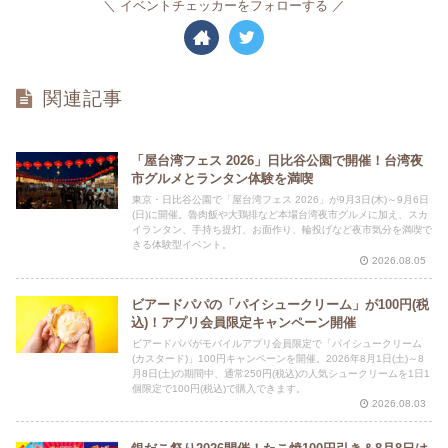
イベントチェッカーをフォローする
関連記事
「屋台湾フェス 2026」日比谷公園で開催！台湾夜
市グルメとランタン体験を満喫
東京・日比谷公園で「屋台湾フェス 2026」が9月3日(木)～9月6日
(日)に開催。魯肉飯や大鶏排など本場台湾夜市グルメに加え、スカ
イランタン、手持ち提灯、お面作り、輪投げなど夜市気分を満喫で
きる体験型イベント。
2026.08.05
ビアードパパの「パイシュークリーム」が100円(税
込)！アプリ会員限定キャンペーン開催
ビアードパパがモバイルアプリ会員限定で「パイシュークリーム
(カスタード)」100円キャンペーンを開催。2026年8月1日(土)～8
月8日(土)の期間中、通常250円(税込)の人気シュークリームを1日1
個限定で100円(税込)で購入できます。
2026.08.03