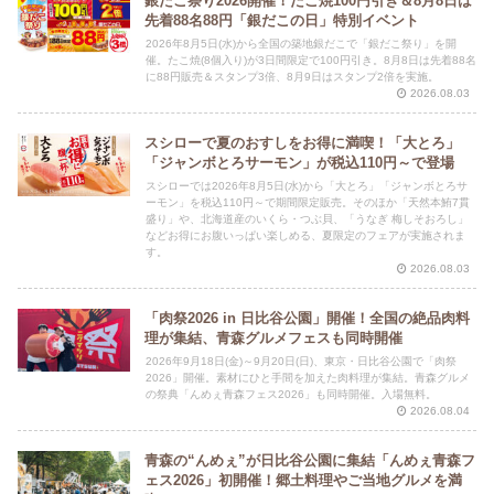
銀だこ祭り2026開催！たこ焼100円引き＆8月8日は
先着88名88円「銀だこの日」特別イベント
2026年8月5日(水)から全国の築地銀だこで「銀だこ祭り」を開
催。たこ焼(8個入り)が3日間限定で100円引き。8月8日は先着88名
に88円販売＆スタンプ3倍、8月9日はスタンプ2倍を実施。
2026.08.03
スシローで夏のおすしをお得に満喫！「大とろ」
「ジャンボとろサーモン」が税込110円～で登場
スシローでは2026年8月5日(水)から「大とろ」「ジャンボとろサ
ーモン」を税込110円～で期間限定販売。そのほか「天然本鮪7貫
盛り」や、北海道産のいくら・つぶ貝、「うなぎ 梅しそおろし」
などお得にお腹いっぱい楽しめる、夏限定のフェアが実施されま
す。
2026.08.03
「肉祭2026 in 日比谷公園」開催！全国の絶品肉料
理が集結、青森グルメフェスも同時開催
2026年9月18日(金)～9月20日(日)、東京・日比谷公園で「肉祭
2026」開催。素材にひと手間を加えた肉料理が集結。青森グルメ
の祭典「んめぇ青森フェス2026」も同時開催。入場無料。
2026.08.04
青森の“んめぇ”が日比谷公園に集結「んめぇ青森フ
ェス2026」初開催！郷土料理やご当地グルメを満