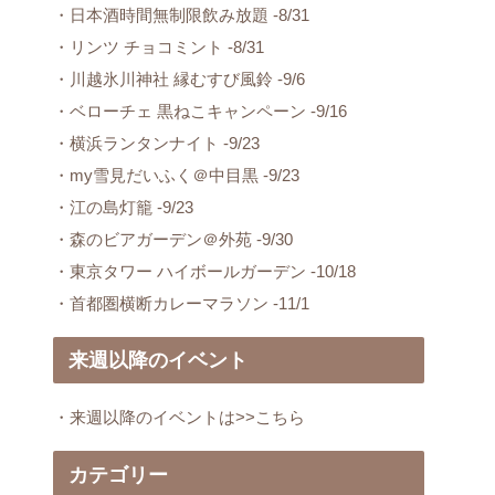
・日本酒時間無制限飲み放題 -8/31
・リンツ チョコミント -8/31
・川越氷川神社 縁むすび風鈴 -9/6
・ベローチェ 黒ねこキャンペーン -9/16
・横浜ランタンナイト -9/23
・my雪見だいふく＠中目黒 -9/23
・江の島灯籠 -9/23
・森のビアガーデン＠外苑 -9/30
・東京タワー ハイボールガーデン -10/18
・首都圏横断カレーマラソン -11/1
来週以降のイベント
・来週以降のイベントは>>こちら
カテゴリー