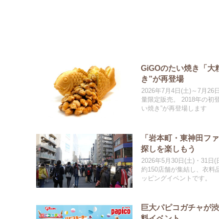
GiGOのたい焼き「
き”が再登場
2026年7月4日(土)～7
量限定販売。 2018年の
い焼き”が再登場します
「岩本町・東神田フ
探しを楽しもう
2026年5月30日(土)・3
約150店舗が集結し、衣
ッピングイベントです。
巨大パピコガチャが
料イベント