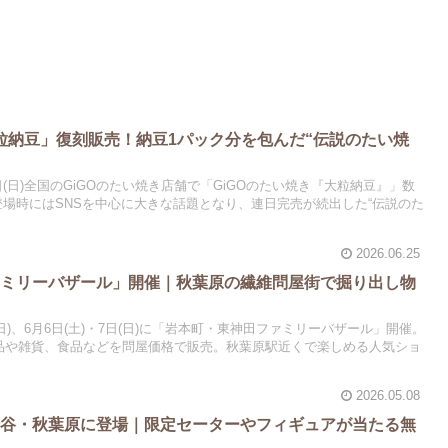
大粒納豆」復刻販売！納豆1パック分を包んだ“伝説のたい焼
月26日(日)全国のGiGOのたい焼き店舗で「GiGOのたい焼き『大粒納豆』」数
初登場時にはSNSを中心に大きな話題となり、連日完売が続出した“伝説のた
2026.06.25
ァミリーバザール」開催｜秋葉原の繊維問屋街で掘り出し物
1日(日)、6月6日(土)・7日(日)に「岩本町・東神田ファミリーバザール」開催。
料品や雑貨、食品などを問屋価格で販売。秋葉原駅近くで楽しめる人気ショ
2026.05.08
渋谷・秋葉原に登場｜限定セーターやフィギュアが当たる無