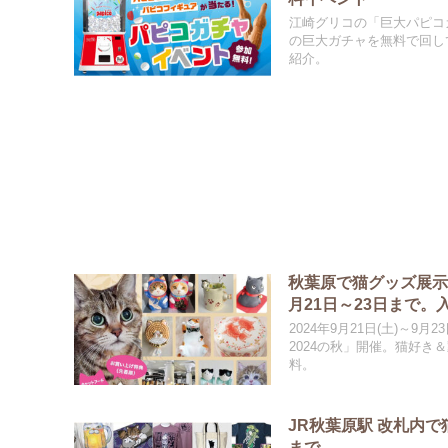
江崎グリコの「巨大パピコガ
の巨大ガチャを無料で回し
紹介。
秋葉原で猫グッズ展示
月21日～23日まで。
2024年9月21日(土)～9
2024の秋」開催。猫好
料。
JR秋葉原駅 改札内で
まで