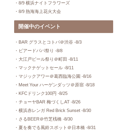
・8/9 横浜ナイトフラワーズ
・8/9 熱海海上花火大会
開催中のイベント
・BAR グラスとコトバ＠渋谷 -8/3
・ビアードパパ祭り -8/8
・大江戸ビール祭り＠町田 -8/11
・マックナゲットセール -8/11
・マジックアワー＠葛西臨海公園 -8/16
・Meet Your ハーゲンダッツ＠原宿 -8/18
・KFCドリンク100円 -8/25
・チョーヤBAR 梅づくしAT -8/26
・横浜赤レンガ Red Brick Sunset -8/30
・さるBEER＠竹芝桟橋 -8/30
・夏を奏でる風鈴スポット＠日本橋 -8/31