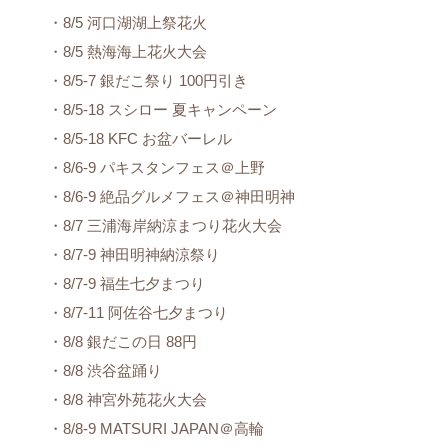
・8/5 河口湖湖上祭花火
・8/5 熱海海上花火大会
・8/5-7 銀だこ祭り 100円引き
・8/5-18 スシロー 夏キャンペーン
・8/5-18 KFC お盆バーレル
・8/6-9 パキスタンフェス＠上野
・8/6-9 絶品グルメフェス＠神田明神
・8/7 三浦海岸納涼まつり花火大会
・8/7-9 神田明神納涼祭り
・8/7-9 福生七夕まつり
・8/7-11 阿佐谷七夕まつり
・8/8 銀だこの日 88円
・8/8 渋谷盆踊り
・8/8 神宮外苑花火大会
・8/8-9 MATSURI JAPAN＠高輪