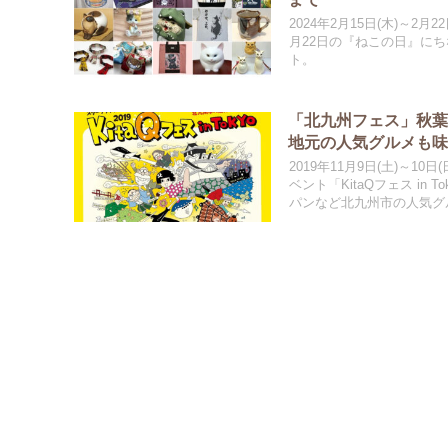
2024年2月15日(木)～
月22日の『ねこの日』に
ト。
「北九州フェス」秋葉原
地元の人気グルメも
2019年11月9日(土)～
ベント「KitaQフェス in
パンなど北九州市の人気グ