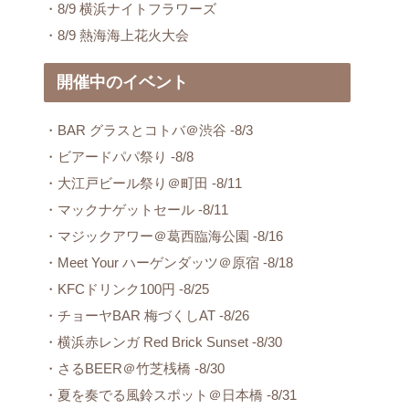
・8/9 横浜ナイトフラワーズ
・8/9 熱海海上花火大会
開催中のイベント
・BAR グラスとコトバ＠渋谷 -8/3
・ビアードパパ祭り -8/8
・大江戸ビール祭り＠町田 -8/11
・マックナゲットセール -8/11
・マジックアワー＠葛西臨海公園 -8/16
・Meet Your ハーゲンダッツ＠原宿 -8/18
・KFCドリンク100円 -8/25
・チョーヤBAR 梅づくしAT -8/26
・横浜赤レンガ Red Brick Sunset -8/30
・さるBEER＠竹芝桟橋 -8/30
・夏を奏でる風鈴スポット＠日本橋 -8/31