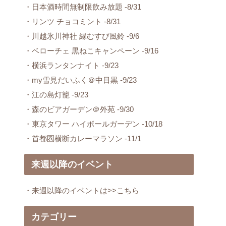
・日本酒時間無制限飲み放題 -8/31
・リンツ チョコミント -8/31
・川越氷川神社 縁むすび風鈴 -9/6
・ベローチェ 黒ねこキャンペーン -9/16
・横浜ランタンナイト -9/23
・my雪見だいふく＠中目黒 -9/23
・江の島灯籠 -9/23
・森のビアガーデン＠外苑 -9/30
・東京タワー ハイボールガーデン -10/18
・首都圏横断カレーマラソン -11/1
来週以降のイベント
・来週以降のイベントは>>こちら
カテゴリー