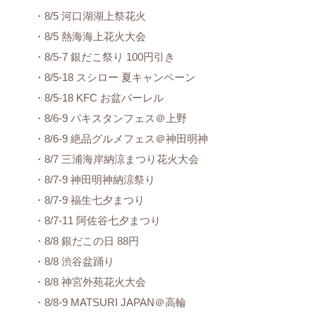
・8/5 河口湖湖上祭花火
・8/5 熱海海上花火大会
・8/5-7 銀だこ祭り 100円引き
・8/5-18 スシロー 夏キャンペーン
・8/5-18 KFC お盆バーレル
・8/6-9 パキスタンフェス＠上野
・8/6-9 絶品グルメフェス＠神田明神
・8/7 三浦海岸納涼まつり花火大会
・8/7-9 神田明神納涼祭り
・8/7-9 福生七夕まつり
・8/7-11 阿佐谷七夕まつり
・8/8 銀だこの日 88円
・8/8 渋谷盆踊り
・8/8 神宮外苑花火大会
・8/8-9 MATSURI JAPAN＠高輪