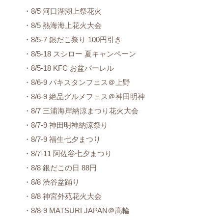
・8/5 河口湖湖上祭花火
・8/5 熱海海上花火大会
・8/5-7 銀だこ祭り 100円引き
・8/5-18 スシロー 夏キャンペーン
・8/5-18 KFC お盆バーレル
・8/6-9 パキスタンフェス＠上野
・8/6-9 絶品グルメフェス＠神田明神
・8/7 三浦海岸納涼まつり花火大会
・8/7-9 神田明神納涼祭り
・8/7-9 福生七夕まつり
・8/7-11 阿佐谷七夕まつり
・8/8 銀だこの日 88円
・8/8 渋谷盆踊り
・8/8 神宮外苑花火大会
・8/8-9 MATSURI JAPAN＠高輪