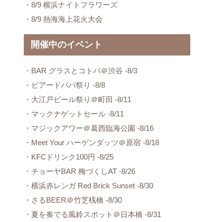
・8/9 横浜ナイトフラワーズ
・8/9 熱海海上花火大会
開催中のイベント
・BAR グラスとコトバ＠渋谷 -8/3
・ビアードパパ祭り -8/8
・大江戸ビール祭り＠町田 -8/11
・マックナゲットセール -8/11
・マジックアワー＠葛西臨海公園 -8/16
・Meet Your ハーゲンダッツ＠原宿 -8/18
・KFCドリンク100円 -8/25
・チョーヤBAR 梅づくしAT -8/26
・横浜赤レンガ Red Brick Sunset -8/30
・さるBEER＠竹芝桟橋 -8/30
・夏を奏でる風鈴スポット＠日本橋 -8/31