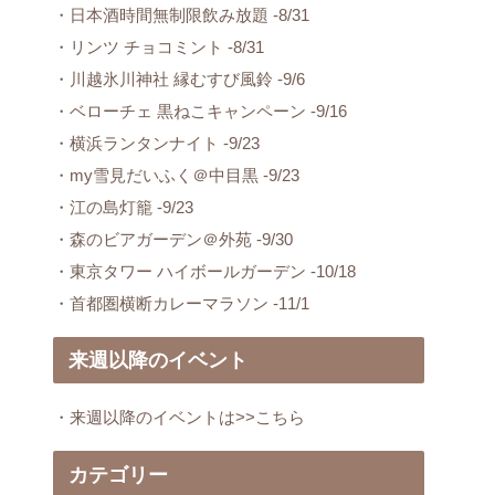
・日本酒時間無制限飲み放題 -8/31
・リンツ チョコミント -8/31
・川越氷川神社 縁むすび風鈴 -9/6
・ベローチェ 黒ねこキャンペーン -9/16
・横浜ランタンナイト -9/23
・my雪見だいふく＠中目黒 -9/23
・江の島灯籠 -9/23
・森のビアガーデン＠外苑 -9/30
・東京タワー ハイボールガーデン -10/18
・首都圏横断カレーマラソン -11/1
来週以降のイベント
・来週以降のイベントは>>こちら
カテゴリー