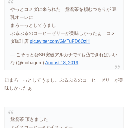
やっとコメダに来られた 鴛鴦茶を頼むつもりが 豆
乳オーレに
まろーっとしてうまし
ぷるぷるのコーヒーゼリーが美味しかったぁ コメ
ダ珈琲店
pic.twitter.com/GMTuFD6OzH
— こそっと@SR突破アルカナでRも凸できればいい
な (@mobageru)
August 18, 2019
◎まろーっとしてうまし。ぷるぷるのコーヒーゼリーが美
味しかったぁ
鴛鴦茶 頂きました
アイスコーヒー&アイスティー