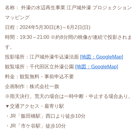
名称： 外濠の水辺再生事業 江戸城外濠 プロジェクション
マッピング
日程：2024年5月30日(木)～6月2日(日)
時間：19:30～21:00 ※約8分間の映像が連続で投影されま
す。
投影場所：江戸城外濠牛込濠法面
[地図：GoogleMap]
観覧場所：千代田区立外濠公園
[地図：GoogleMap]
料金：観覧無料・事前申込不要
企画制作：株式会社一旗
※雨天決行。荒天の場合は一時中断・中止する場合あり。
▼交通アクセス・最寄り駅
・JR「飯田橋駅」西口より徒歩10分
・JR「市ケ谷駅」徒歩10分